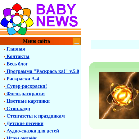
Меню сайта
Главная
Контакты
Весь блог
Программа "Раскрась-ка!"-v.5.0
Раскраски А-4
Супер-раскраски!
Флеш-раскраски
Цветные картинки
Стоп-кадр
Стенгазеты к праздникам
Детские песенки
Аудио-сказки для детей
Игры онлайн