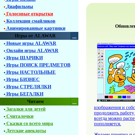
Диафильмы
Голосовые открытки
Коллекция смайликов
Обновлен
Анимированные картинки
Игры от ALAWAR
Новые игры ALAWAR
Онлайн игры ALAWAR
Игры ШАРИКИ
Игры ПОИСК ПРЕДМЕТОВ
Игры НАСТОЛЬНЫЕ
Игры БИЗНЕС
Игры СТРЕЛЯЛКИ
Игры БЕГАЛКИ
Читаем
изображения и соб
Загадки для детей
продолжить работу 
Считалочки
всегда можно распе
Сказки со всего мира
пополняется.
Детские анекдоты
Желаем приятно и с