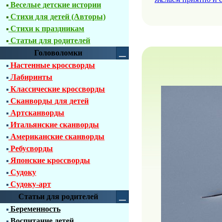
Веселые детские истории
Стихи для детей (Авторы)
Стихи к праздникам
Статьи для родителей
Головоломки
Настенные кроссворды
Лабиринты
Классические кроссворды
Сканворды для детей
Артсканворды
Итальянские сканворды
Американские сканворды
Ребусворды
Японские кроссворды
Судоку
Судоку-арт
Статьи для родителей
Беременность
Воспитание детей