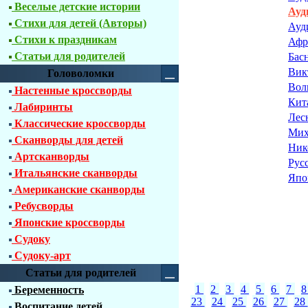
Веселые детские истории
Ауд
Стихи для детей (Авторы)
Ауд
Стихи к праздникам
Афр
Статьи для родителей
Бас
Вик
Головоломки
Вол
Настенные кроссворды
Кит
Лабиринты
Лес
Классические кроссворды
Мих
Сканворды для детей
Ник
Артсканворды
Рус
Итальянские сканворды
Япо
Американские сканворды
Ребусворды
Японские кроссворды
Судоку
Судоку-арт
Статьи для родителей
1
2
3
4
5
6
7
Беременность
23
24
25
26
27
28
Воспитание детей