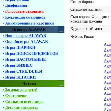
Синяя борода
Диафильмы
Смешные желания
Голосовые открытки
Сын короля Франции и
Коллекция смайликов
красавица Джоана
Анимированные картинки
Хрустальный мост
Игры от ALAWAR
Новые игры ALAWAR
Чубчик Рикки
Онлайн игры ALAWAR
Ауд
Игры ШАРИКИ
Ауд
Игры ПОИСК ПРЕДМЕТОВ
Ауд
Игры НАСТОЛЬНЫЕ
Ауд
Игры БИЗНЕС
Ауд
Игры СТРЕЛЯЛКИ
Ауд
Ауд
Игры БЕГАЛКИ
Ауд
Читаем
Ауд
Загадки для детей
Ауд
Считалочки
Ауд
Сказки со всего мира
Ауд
Детские анекдоты
Ауд