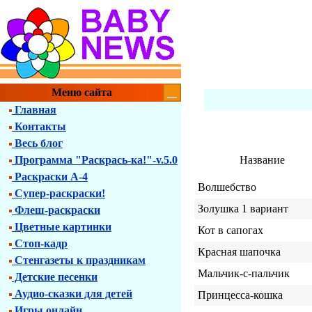
Меню сайта
Главная
Контакты
Весь блог
Программа "Раскрась-ка!"-v.5.0
Название
Раскраски А-4
Волшебство
Супер-раскраски!
Золушка 1 вариант
Флеш-раскраски
Цветные картинки
Кот в сапогах
Стоп-кадр
Красная шапочка
Стенгазеты к праздникам
Мальчик-с-пальчик
Детские песенки
Аудио-сказки для детей
Принцесса-кошка
Игры онлайн