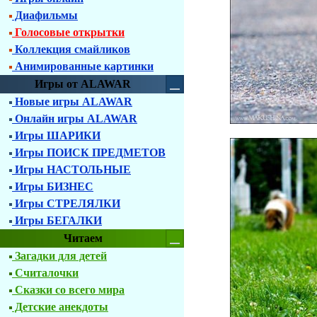
Диафильмы
Голосовые открытки
Коллекция смайликов
Анимированные картинки
Игры от ALAWAR
Новые игры ALAWAR
Онлайн игры ALAWAR
Игры ШАРИКИ
Игры ПОИСК ПРЕДМЕТОВ
Игры НАСТОЛЬНЫЕ
Игры БИЗНЕС
Игры СТРЕЛЯЛКИ
Игры БЕГАЛКИ
Читаем
Загадки для детей
Считалочки
Сказки со всего мира
Детские анекдоты