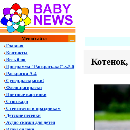
Меню сайта
Главная
Контакты
Котенок,
Весь блог
Программа "Раскрась-ка!"-v.5.0
Раскраски А-4
Супер-раскраски!
Флеш-раскраски
Цветные картинки
Стоп-кадр
Стенгазеты к праздникам
Детские песенки
Аудио-сказки для детей
Игры онлайн