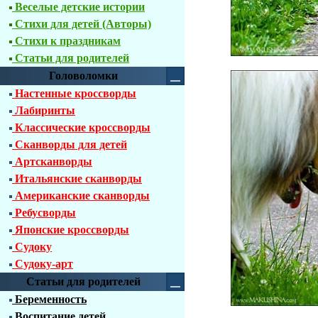
Веселые детские истории
Стихи для детей (Авторы)
Стихи к праздникам
Статьи для родителей
Головоломки
Настенные кроссворды
Лабиринты
Классические кроссворды
Сканворды для детей
Артсканворды
Итальянские сканворды
Американские сканворды
Ребусворды
Японские кроссворды
Судоку
Судоку-арт
Статьи для родителей
Беременность
Воспитание детей