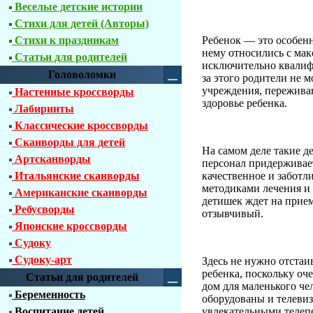
Веселые детские истории
Стихи для детей (Авторы)
Ребенок — это особенн
Стихи к праздникам
нему относились с ма
Статьи для родителей
исключительно квалиф
Головоломки
за этого родители не 
учреждения, переживаю
Настенные кроссворды
здоровье ребенка.
Лабиринты
Классические кроссворды
Сканворды для детей
На самом деле такие 
Артсканворды
персонал придерживае
качественное и забот
Итальянские сканворды
методиками лечения и 
Американские сканворды
детишек ждет на прием
Ребусворды
отзывчивый.
Японские кроссворды
Судоку
Судоку-арт
Здесь не нужно отстаив
ребенка, поскольку о
Статьи для родителей
дом для маленького че
Беременность
оборудованы и телеви
увлекательными телепе
Воспитание детей