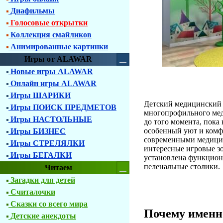
Диафильмы
Голосовые открытки
Коллекция смайликов
Анимированные картинки
Игры от ALAWAR
Новые игры ALAWAR
Онлайн игры ALAWAR
Игры ШАРИКИ
Детский медицинский 
Игры ПОИСК ПРЕДМЕТОВ
многопрофильного мед
Игры НАСТОЛЬНЫЕ
до того момента, пока
особенный уют и комфо
Игры БИЗНЕС
современными медицин
Игры СТРЕЛЯЛКИ
интересные игровые зо
Игры БЕГАЛКИ
установлена функциона
пеленальные столики.
Читаем
Загадки для детей
Считалочки
Сказки со всего мира
Почему именн
Детские анекдоты