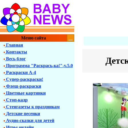
Меню сайта
Главная
Контакты
Детс
Весь блог
Программа "Раскрась-ка!"-v.5.0
Раскраски А-4
Супер-раскраски!
Флеш-раскраски
Цветные картинки
Стоп-кадр
Стенгазеты к праздникам
Детские песенки
Аудио-сказки для детей
Игры онлайн