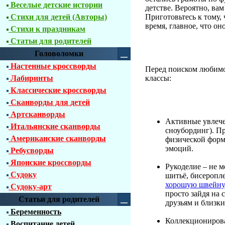
Веселые детские истории
детстве. Вероятно, вам
Стихи для детей (Авторы)
Приготовьтесь к тому,
время, главное, что он
Стихи к праздникам
Статьи для родителей
Головоломки
Настенные кроссворды
Перед поиском любимо
Лабиринты
классы:
Классические кроссворды
Сканворды для детей
Артсканворды
Активные увлечен
Итальянские сканворды
сноубординг). П
Американские сканворды
физической форм
эмоций.
Ребусворды
Японские кроссворды
Рукоделие – не м
Судоку
шитьё, бисеропле
хорошую швейную
Судоку-арт
просто зайдя на 
Статьи для родителей
друзьям и близки
Беременность
Коллекционирова
Воспитание детей