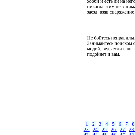
хобби и есть ли на нег
никогда этим не заним
заезд, взяв снаряжение
Не бойтесь неправильн
Занимайтесь поиском се
модой, ведь если ваш з
подойдет и вам.
1
2
3
4
5
6
7
23
24
25
26
27
28
43
44
45
46
47
48