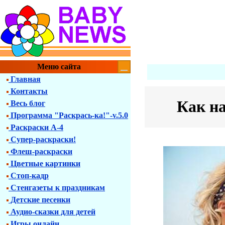
Меню сайта
Главная
Контакты
Как на
Весь блог
Программа "Раскрась-ка!"-v.5.0
Раскраски А-4
Супер-раскраски!
Флеш-раскраски
Цветные картинки
Стоп-кадр
Стенгазеты к праздникам
Детские песенки
Аудио-сказки для детей
Игры онлайн