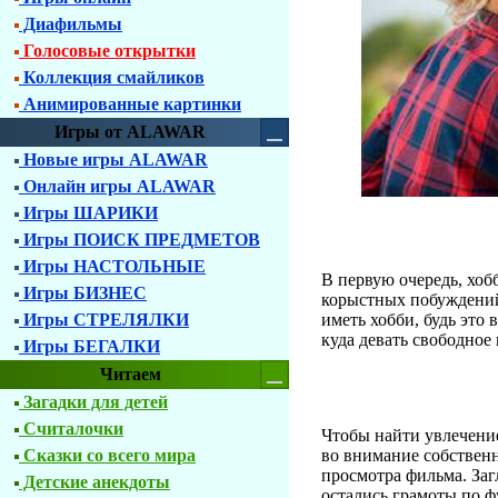
Диафильмы
Голосовые открытки
Коллекция смайликов
Анимированные картинки
Игры от ALAWAR
Новые игры ALAWAR
Онлайн игры ALAWAR
Игры ШАРИКИ
Игры ПОИСК ПРЕДМЕТОВ
Игры НАСТОЛЬНЫЕ
В первую очередь, хобб
Игры БИЗНЕС
корыстных побуждений
Игры СТРЕЛЯЛКИ
иметь хобби, будь это
куда девать свободное 
Игры БЕГАЛКИ
Читаем
Загадки для детей
Считалочки
Чтобы найти увлечение
Сказки со всего мира
во внимание собственн
просмотра фильма. Заг
Детские анекдоты
остались грамоты по 