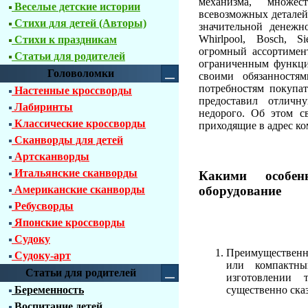
механизма, множес
Веселые детские истории
всевозможных деталей,
Стихи для детей (Авторы)
значительной денежн
Whirlpool, Bosch, Si
Стихи к праздникам
огромный ассортимен
Статьи для родителей
ограниченным функцио
Головоломки
своими обязанностя
потребностям покупа
Настенные кроссворды
предоставил отличн
Лабиринты
недорого. Об этом с
Классические кроссворды
приходящие в адрес к
Сканворды для детей
Артсканворды
Итальянские сканворды
Какими особен
оборудование
Американские сканворды
Ребусворды
Японские кроссворды
Судоку
Преимущественно
Судоку-арт
или компактн
Статьи для родителей
изготовлении 
Беременность
существенно сказ
Воспитание детей