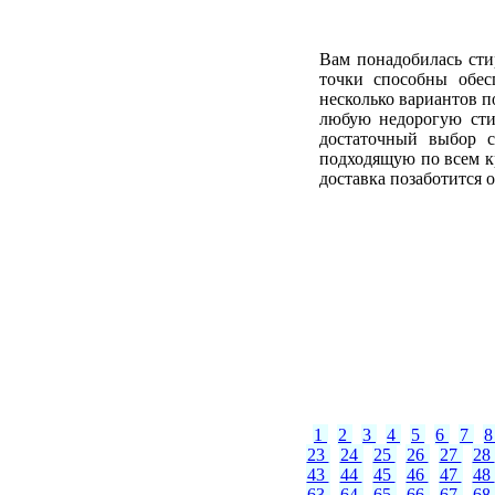
Вам понадобилась сти
точки способны обес
несколько вариантов п
любую недорогую сти
достаточный выбор с
подходящую по всем к
доставка позаботится 
1
2
3
4
5
6
7
23
24
25
26
27
28
43
44
45
46
47
48
63
64
65
66
67
68