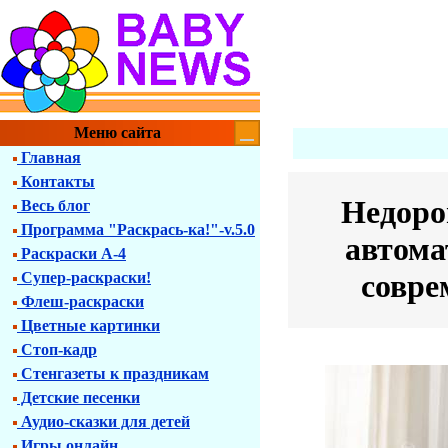
Меню сайта
Главная
Контакты
Недоро
Весь блог
Программа "Раскрась-ка!"-v.5.0
автома
Раскраски А-4
совре
Супер-раскраски!
Флеш-раскраски
Цветные картинки
Стоп-кадр
Стенгазеты к праздникам
Детские песенки
Аудио-сказки для детей
Игры онлайн