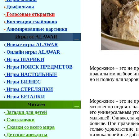
Диафильмы
Голосовые открытки
Коллекция смайликов
Анимированные картинки
Игры от ALAWAR
Новые игры ALAWAR
Онлайн игры ALAWAR
Игры ШАРИКИ
Игры ПОИСК ПРЕДМЕТОВ
Мороженое – это не пр
правильном выборе инг
Игры НАСТОЛЬНЫЕ
но и пользу для здоров
Игры БИЗНЕС
Игры СТРЕЛЯЛКИ
Игры БЕГАЛКИ
Мороженое – это не про
Читаем
мгновенно поднять нас
Загадки для детей
его универсальным у
малышей. Однако, за я
Считалочки
больше. При правильн
Сказки со всего мира
только удовольствие, 
Детские анекдоты
низкокалорийные добав