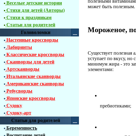
полезными витаминами
Веселые детские истории
может быть полезным.
Стихи для детей (Авторы)
Стихи к праздникам
Статьи для родителей
Мороженое, по
Головоломки
Настенные кроссворды
Лабиринты
Существует полезная а
Классические кроссворды
уступает по вкусу, но
Сканворды для детей
минимум жира - это з
Артсканворды
элементами:
Итальянские сканворды
Американские сканворды
Ребусворды
Японские кроссворды
Судоку
пребиотиками;
Судоку-арт
Статьи для родителей
Беременность
Воспитание детей