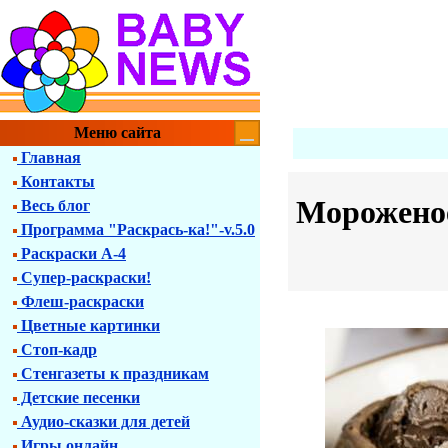
Меню сайта
Главная
Контакты
Мороженое
Весь блог
Программа "Раскрась-ка!"-v.5.0
Раскраски А-4
Супер-раскраски!
Флеш-раскраски
Цветные картинки
Стоп-кадр
Стенгазеты к праздникам
Детские песенки
Аудио-сказки для детей
Игры онлайн