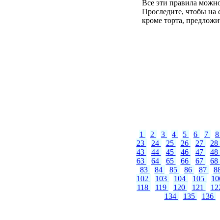
Все эти правила можно
Проследите, чтобы на с
кроме торта, предложи
1
2
3
4
5
6
7
23
24
25
26
27
28
43
44
45
46
47
48
63
64
65
66
67
68
83
84
85
86
87
8
102
103
104
105
1
118
119
120
121
12
134
135
136