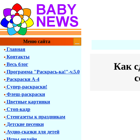
Меню сайта
Главная
Контакты
Как с
Весь блог
Программа "Раскрась-ка!"-v.5.0
с
Раскраски А-4
Супер-раскраски!
Флеш-раскраски
Цветные картинки
Стоп-кадр
Стенгазеты к праздникам
Детские песенки
Аудио-сказки для детей
Игры онлайн