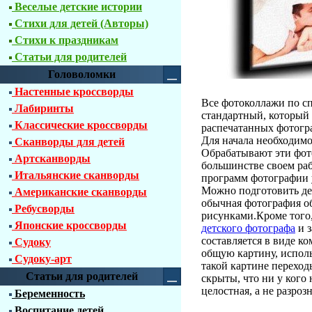
Веселые детские истории
Стихи для детей (Авторы)
Стихи к праздникам
Статьи для родителей
Головоломки
Настенные кроссворды
Все фотоколлажи по сп
Лабиринты
стандартный, который
Классические кроссворды
распечатанных фотогра
Для начала необходим
Сканворды для детей
Обрабатывают эти фот
Артсканворды
большинстве своем ра
Итальянские сканворды
программ фотографии 
Можно подготовить де
Американские сканворды
обычная фотография об
Ребусворды
рисунками.Кроме того
Японские кроссворды
детского фотографа
и з
составляется в виде к
Судоку
общую картину, испол
Судоку-арт
такой картине перехо
Статьи для родителей
скрыты, что ни у кого 
целостная, а не разроз
Беременность
Воспитание детей