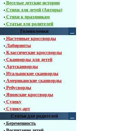
Веселые детские истории
Стихи для детей (Авторы)
Стихи к праздникам
Статьи для родителей
Головоломки
Настенные кроссворды
Лабиринты
Классические кроссворды
Сканворды для детей
Артсканворды
Итальянские сканворды
Американские сканворды
Ребусворды
Японские кроссворды
Судоку
Судоку-арт
Статьи для родителей
Беременность
Воспитание детей