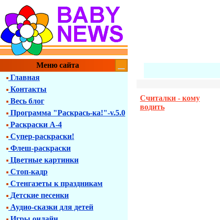
Меню сайта
Главная
Контакты
Считалки - кому
Весь блог
водить
Программа "Раскрась-ка!"-v.5.0
Раскраски А-4
Супер-раскраски!
Флеш-раскраски
Цветные картинки
Стоп-кадр
Стенгазеты к праздникам
Детские песенки
Аудио-сказки для детей
Игры онлайн