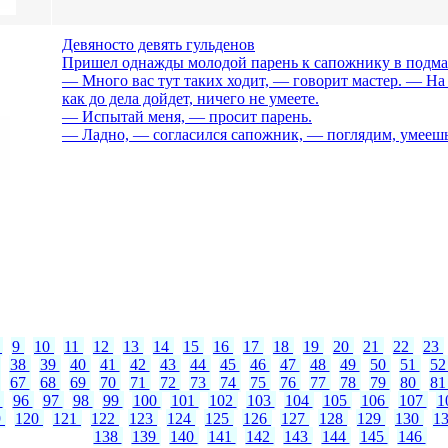
Девяносто девять гульденов
Пришел однажды молодой парень к сапожнику в подмас
— Много вас тут таких ходит, — говорит мастер. — На 
как до дела дойдет, ничего не умеете.
— Испытай меня, — просит парень.
— Ладно, — согласился сапожник, — поглядим, умеешь 
8
9
10
11
12
13
14
15
16
17
18
19
20
21
22
23
38
39
40
41
42
43
44
45
46
47
48
49
50
51
5
67
68
69
70
71
72
73
74
75
76
77
78
79
80
8
5
96
97
98
99
100
101
102
103
104
105
106
107
1
9
120
121
122
123
124
125
126
127
128
129
130
1
138
139
140
141
142
143
144
145
146