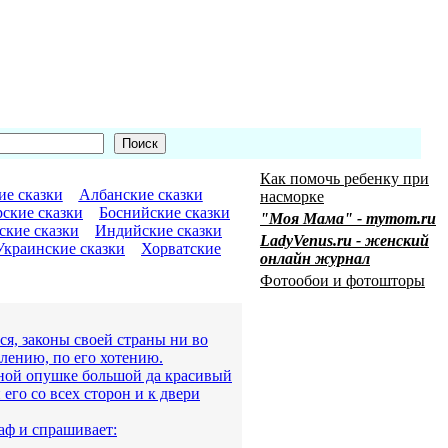
Как помочь ребенку при
е сказки
Албанские сказки
насморке
рские сказки
Боснийские сказки
"Моя Мама" - mymom.ru
ские сказки
Индийские сказки
LadyVenus.ru - женский
Украинские сказки
Хорватские
онлайн журнал
Фотообои и фотошторы
ся, законы своей страны ни во
елению, по его хотению.
сной опушке большой да красивый
его со всех сторон и к двери
аф и спрашивает: