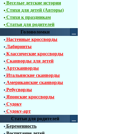
Веселые детские истории
Стихи для детей (Авторы)
Стихи к праздникам
Статьи для родителей
Головоломки
Настенные кроссворды
Лабиринты
Классические кроссворды
Сканворды для детей
Артсканворды
Итальянские сканворды
Американские сканворды
Ребусворды
Японские кроссворды
Судоку
Судоку-арт
Статьи для родителей
Беременность
Воспитание детей