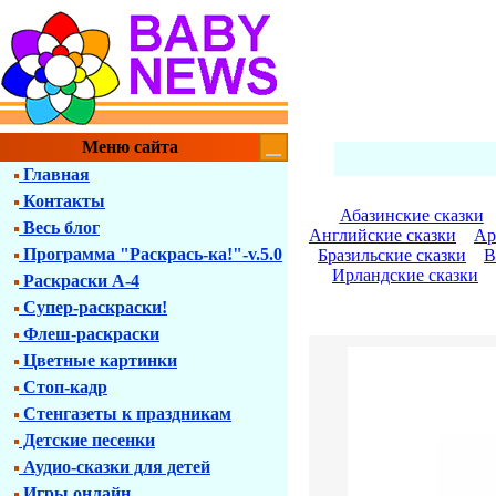
Меню сайта
Главная
Контакты
Абазинские сказки
Весь блог
Английские сказки
Ар
Программа "Раскрась-ка!"-v.5.0
Бразильские сказки
В
Ирландские сказки
Раскраски А-4
Супер-раскраски!
Флеш-раскраски
Цветные картинки
Стоп-кадр
Стенгазеты к праздникам
Детские песенки
Аудио-сказки для детей
Игры онлайн