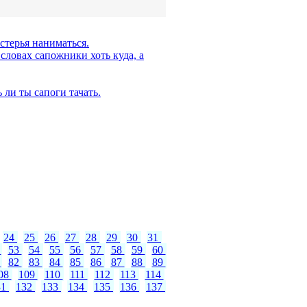
терья наниматься.
словах сапожники хоть куда, а
ли ты сапоги тачать.
24
25
26
27
28
29
30
31
2
53
54
55
56
57
58
59
60
1
82
83
84
85
86
87
88
89
08
109
110
111
112
113
114
31
132
133
134
135
136
137