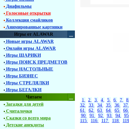
Диафильмы
Голосовые открытки
Коллекция смайликов
Анимированные картинки
Игры от ALAWAR
Новые игры ALAWAR
Онлайн игры ALAWAR
Игры ШАРИКИ
Игры ПОИСК ПРЕДМЕТОВ
Игры НАСТОЛЬНЫЕ
Игры БИЗНЕС
Игры СТРЕЛЯЛКИ
Игры БЕГАЛКИ
Читаем
1
2
3
4
5
6
7
Загадки для детей
32
33
34
35
36
37
61
62
63
64
65
66
Считалочки
90
91
92
93
94
9
Сказки со всего мира
115
116
117
118
11
Детские анекдоты