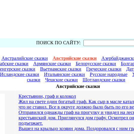
ПОИСК ПО САЙТУ:
Австралийские сказки
Австрийские сказки
Азербайджански
абские сказки
Армянские сказки
Белорусские сказки
Болга
енгерские сказки
Вьетнамские сказки
Греческие сказки
Дат
Исландские сказки
Итальянские сказки
Русские народные
сказки
Чешские сказки
Шотландские сказки
Австрийские сказки
Крестьянин, граф и колокол
Жил на свете один богатый граф. Как сыр в масле катал
что не ставил. Все в округе должно было быть по его в
Отправился однажды граф на прогулку и увидел на ле
крестьянский дом. Приглянулся дом графу. Осмотрел он 
подъезжает.
Вышел на крыльцо хозяин дома. Поздоровался с ним гр