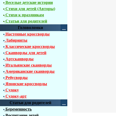
Веселые детские истории
Стихи для детей (Авторы)
Стихи к праздникам
Статьи для родителей
Головоломки
Настенные кроссворды
Лабиринты
Классические кроссворды
Сканворды для детей
Артсканворды
Итальянские сканворды
Американские сканворды
Ребусворды
Японские кроссворды
Судоку
Судоку-арт
Статьи для родителей
Беременность
Воспитание детей