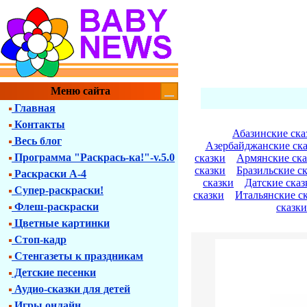
Меню сайта
Главная
Контакты
Абазинские ска
Весь блог
Азербайджанские ск
Программа "Раскрась-ка!"-v.5.0
сказки
Армянские ска
сказки
Бразильские с
Раскраски А-4
сказки
Датские сказ
Супер-раскраски!
сказки
Итальянские с
Флеш-раскраски
сказки
Цветные картинки
Стоп-кадр
Стенгазеты к праздникам
Детские песенки
Аудио-сказки для детей
Игры онлайн