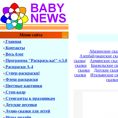
Меню сайта
Главная
Контакты
Абазинские ска
Весь блог
Азербайджанские ск
Программа "Раскрась-ка!"-v.5.0
сказки
Армянские ска
сказки
Бразильские с
Раскраски А-4
сказки
Датские сказ
Супер-раскраски!
сказки
Итальянские с
Флеш-раскраски
сказки
Цветные картинки
Стоп-кадр
Стенгазеты к праздникам
Детские песенки
Аудио-сказки для детей
Игры онлайн