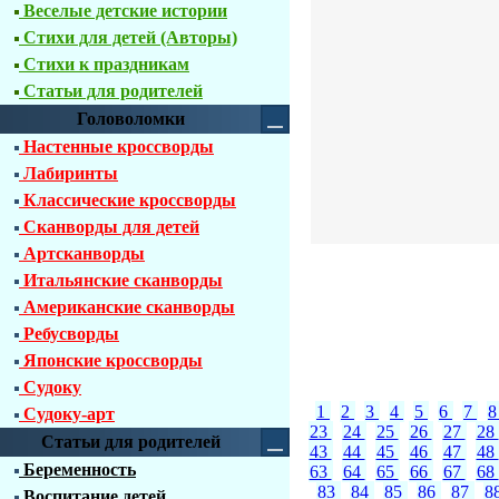
Веселые детские истории
Стихи для детей (Авторы)
Стихи к праздникам
Статьи для родителей
Головоломки
Настенные кроссворды
Лабиринты
Классические кроссворды
Сканворды для детей
Артсканворды
Итальянские сканворды
Американские сканворды
Ребусворды
Японские кроссворды
Судоку
1
2
3
4
5
6
7
Судоку-арт
23
24
25
26
27
28
Статьи для родителей
43
44
45
46
47
48
Беременность
63
64
65
66
67
68
83
84
85
86
87
8
Воспитание детей