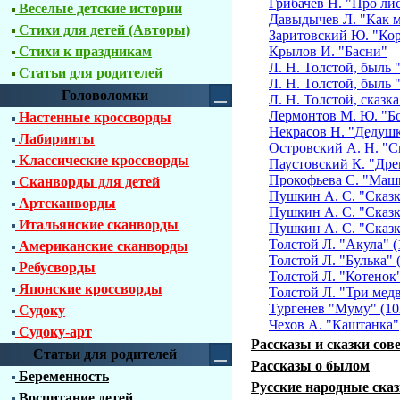
Грибачев Н. "Про ли
Веселые детские истории
Давыдычев Л. "Как м
Стихи для детей (Авторы)
Заритовский Ю. "Кор
Стихи к праздникам
Крылов И. "Басни"
Л. Н. Толстой, быль 
Статьи для родителей
Л. Н. Толстой, быль
Головоломки
Л. Н. Толстой, сказка
Лермонтов М. Ю. "Бо
Настенные кроссворды
Некрасов Н. "Дедушк
Лабиринты
Островский А. Н. "С
Классические кроссворды
Паустовский К. "Дре
Прокофьева С. "Маш
Сканворды для детей
Пушкин А. С. "Сказк
Артсканворды
Пушкин А. С. "Сказк
Итальянские сканворды
Пушкин А. С. "Сказк
Толстой Л. "Акула" (
Американские сканворды
Толстой Л. "Булька" 
Ребусворды
Толстой Л. "Котенок
Японские кроссворды
Толстой Л. "Три медв
Тургенев "Муму" (10
Судоку
Чехов А. "Каштанка"
Судоку-арт
Рассказы и сказки сов
Статьи для родителей
Рассказы о былом
Беременность
Русские народные ска
Воспитание детей