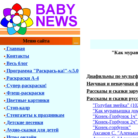
Меню сайта
Главная
"Как мурав
Контакты
Весь блог
Программа "Раскрась-ка!"-v.5.0
Диафильмы по мульт
Раскраски А-4
Научная и ненаучная 
Супер-раскраски!
Рассказы и сказки зар
Флеш-раскраски
Рассказы и сказки рус
Цветные картинки
"Голубая змейка" (10
Стоп-кадр
"Как муравьишка дом
Стенгазеты к праздникам
"Конек-Горбунок 1ч"
"Конек-Горбунок 2ч"
Детские песенки
"Конек-горбунок"
Аудио-сказки для детей
Аксаков C. "Аленький
Игры онлайн