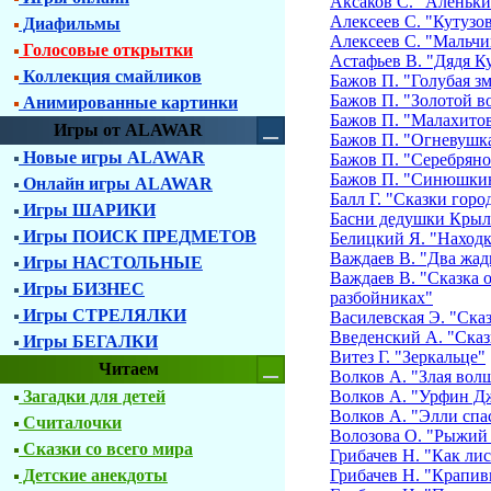
Аксаков С. "Аленьки
Алексеев С. "Кутузо
Диафильмы
Алексеев С. "Мальчи
Голосовые открытки
Астафьев В. "Дядя К
Коллекция смайликов
Бажов П. "Голубая з
Бажов П. "Золотой в
Анимированные картинки
Бажов П. "Малахитов
Игры от ALAWAR
Бажов П. "Огневушк
Новые игры ALAWAR
Бажов П. "Серебряно
Бажов П. "Синюшкин
Онлайн игры ALAWAR
Балл Г. "Сказки гор
Игры ШАРИКИ
Басни дедушки Крыл
Игры ПОИСК ПРЕДМЕТОВ
Белицкий Я. "Находк
Важдаев В. "Два жа
Игры НАСТОЛЬНЫЕ
Важдаев В. "Сказка о
Игры БИЗНЕС
разбойниках"
Игры СТРЕЛЯЛКИ
Василевская Э. "Ска
Введенский А. "Сказк
Игры БЕГАЛКИ
Витез Г. "Зеркальце"
Читаем
Волков А. "Злая вол
Загадки для детей
Волков А. "Урфин Дж
Волков А. "Элли спа
Считалочки
Волозова О. "Рыжий
Сказки со всего мира
Грибачев Н. "Как ли
Детские анекдоты
Грибачев Н. "Крапив