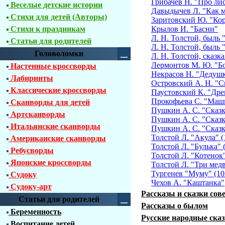
Грибачев Н. "Про ли
Веселые детские истории
Давыдычев Л. "Как м
Стихи для детей (Авторы)
Заритовский Ю. "Кор
Стихи к праздникам
Крылов И. "Басни"
Л. Н. Толстой, быль 
Статьи для родителей
Л. Н. Толстой, быль
Головоломки
Л. Н. Толстой, сказка
Лермонтов М. Ю. "Бо
Настенные кроссворды
Некрасов Н. "Дедушк
Лабиринты
Островский А. Н. "С
Классические кроссворды
Паустовский К. "Дре
Прокофьева С. "Маш
Сканворды для детей
Пушкин А. С. "Сказк
Артсканворды
Пушкин А. С. "Сказк
Итальянские сканворды
Пушкин А. С. "Сказк
Толстой Л. "Акула" (
Американские сканворды
Толстой Л. "Булька" 
Ребусворды
Толстой Л. "Котенок
Японские кроссворды
Толстой Л. "Три медв
Тургенев "Муму" (10
Судоку
Чехов А. "Каштанка"
Судоку-арт
Рассказы и сказки сов
Статьи для родителей
Рассказы о былом
Беременность
Русские народные ска
Воспитание детей