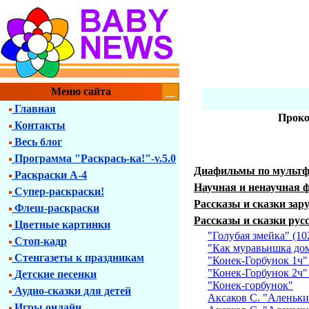
Меню сайта
Главная
Проко
Контакты
Весь блог
Программа "Раскрась-ка!"-v.5.0
Диафильмы по мульт
Раскраски А-4
Научная и ненаучная 
Супер-раскраски!
Рассказы и сказки зар
Флеш-раскраски
Рассказы и сказки рус
Цветные картинки
"Голубая змейка" (10
Стоп-кадр
"Как муравьишка дом
Стенгазеты к праздникам
"Конек-Горбунок 1ч"
"Конек-Горбунок 2ч"
Детские песенки
"Конек-горбунок"
Аудио-сказки для детей
Аксаков C. "Аленький
Игры онлайн