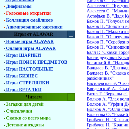
Аксаков С. "Аленьки
Алексеев С. "Кутузо
Диафильмы
Алексеев С. "Мальчи
Голосовые открытки
Астафьев В. "Дядя К
Коллекция смайликов
Бажов П. "Голубая з
Бажов П. "Золотой в
Анимированные картинки
Бажов П. "Малахитов
Игры от ALAWAR
Бажов П. "Огневушк
Новые игры ALAWAR
Бажов П. "Серебряно
Бажов П. "Синюшкин
Онлайн игры ALAWAR
Балл Г. "Сказки гор
Игры ШАРИКИ
Басни дедушки Крыл
Игры ПОИСК ПРЕДМЕТОВ
Белицкий Я. "Находк
Важдаев В. "Два жа
Игры НАСТОЛЬНЫЕ
Важдаев В. "Сказка о
Игры БИЗНЕС
разбойниках"
Игры СТРЕЛЯЛКИ
Василевская Э. "Ска
Введенский А. "Сказк
Игры БЕГАЛКИ
Витез Г. "Зеркальце"
Читаем
Волков А. "Злая вол
Загадки для детей
Волков А. "Урфин Дж
Волков А. "Элли спа
Считалочки
Волозова О. "Рыжий
Сказки со всего мира
Грибачев Н. "Как ли
Детские анекдоты
Грибачев Н. "Крапив