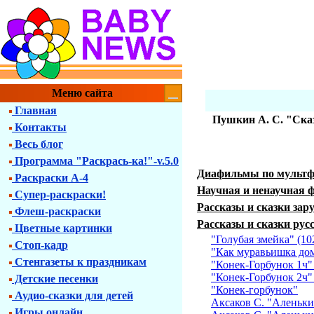
Меню сайта
Главная
Пушкин А. С. "Сказ
Контакты
Весь блог
Программа "Раскрась-ка!"-v.5.0
Диафильмы по мульт
Раскраски А-4
Научная и ненаучная 
Супер-раскраски!
Рассказы и сказки зар
Флеш-раскраски
Рассказы и сказки рус
Цветные картинки
"Голубая змейка" (10
Стоп-кадр
"Как муравьишка дом
Стенгазеты к праздникам
"Конек-Горбунок 1ч"
"Конек-Горбунок 2ч"
Детские песенки
"Конек-горбунок"
Аудио-сказки для детей
Аксаков C. "Аленький
Игры онлайн