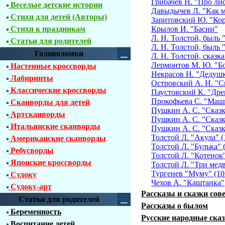
Грибачев Н. "Про ли
Веселые детские истории
Давыдычев Л. "Как м
Стихи для детей (Авторы)
Заритовский Ю. "Кор
Стихи к праздникам
Крылов И. "Басни"
Л. Н. Толстой, быль 
Статьи для родителей
Л. Н. Толстой, быль
Головоломки
Л. Н. Толстой, сказка
Лермонтов М. Ю. "Бо
Настенные кроссворды
Некрасов Н. "Дедушк
Лабиринты
Островский А. Н. "С
Классические кроссворды
Паустовский К. "Дре
Прокофьева С. "Маш
Сканворды для детей
Пушкин А. С. "Сказк
Артсканворды
Пушкин А. С. "Сказк
Итальянские сканворды
Пушкин А. С. "Сказк
Толстой Л. "Акула" (
Американские сканворды
Толстой Л. "Булька" 
Ребусворды
Толстой Л. "Котенок
Японские кроссворды
Толстой Л. "Три медв
Тургенев "Муму" (10
Судоку
Чехов А. "Каштанка"
Судоку-арт
Рассказы и сказки сов
Статьи для родителей
Рассказы о былом
Беременность
Русские народные ска
Воспитание детей