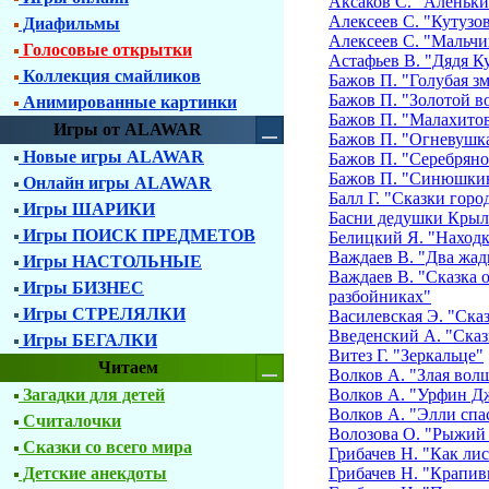
Аксаков С. "Аленьки
Алексеев С. "Кутузо
Диафильмы
Алексеев С. "Мальчи
Голосовые открытки
Астафьев В. "Дядя К
Коллекция смайликов
Бажов П. "Голубая з
Бажов П. "Золотой в
Анимированные картинки
Бажов П. "Малахитов
Игры от ALAWAR
Бажов П. "Огневушк
Новые игры ALAWAR
Бажов П. "Серебряно
Бажов П. "Синюшкин
Онлайн игры ALAWAR
Балл Г. "Сказки гор
Игры ШАРИКИ
Басни дедушки Крыл
Игры ПОИСК ПРЕДМЕТОВ
Белицкий Я. "Находк
Важдаев В. "Два жа
Игры НАСТОЛЬНЫЕ
Важдаев В. "Сказка о
Игры БИЗНЕС
разбойниках"
Игры СТРЕЛЯЛКИ
Василевская Э. "Ска
Введенский А. "Сказк
Игры БЕГАЛКИ
Витез Г. "Зеркальце"
Читаем
Волков А. "Злая вол
Загадки для детей
Волков А. "Урфин Дж
Волков А. "Элли спа
Считалочки
Волозова О. "Рыжий
Сказки со всего мира
Грибачев Н. "Как ли
Детские анекдоты
Грибачев Н. "Крапив