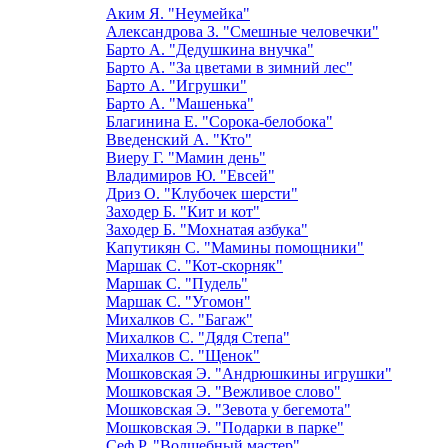
Аким Я. "Неумейка"
Александрова З. "Смешные человечки"
Барто А. "Дедушкина внучка"
Барто А. "За цветами в зимний лес"
Барто А. "Игрушки"
Барто А. "Машенька"
Благинина Е. "Сорока-белобока"
Введенский А. "Кто"
Виеру Г. "Мамин день"
Владимиров Ю. "Евсей"
Дриз О. "Клубочек шерсти"
Заходер Б. "Кит и кот"
Заходер Б. "Мохнатая азбука"
Капутикян С. "Мамины помощники"
Маршак С. "Кот-скорняк"
Маршак С. "Пудель"
Маршак С. "Угомон"
Михалков С. "Багаж"
Михалков С. "Дядя Степа"
Михалков С. "Щенок"
Мошковская Э. "Андрюшкины игрушки"
Мошковская Э. "Вежливое слово"
Мошковская Э. "Зевота у бегемота"
Мошковская Э. "Подарки в парке"
Сеф Р. "Волшебный мастер"