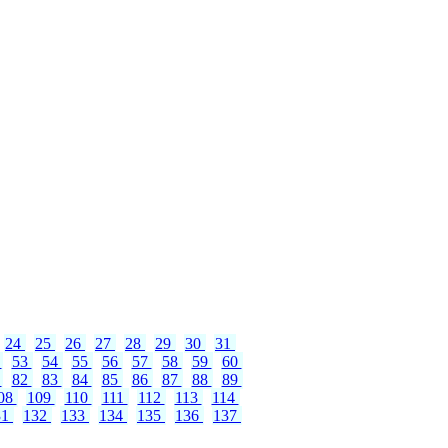
24
25
26
27
28
29
30
31
2
53
54
55
56
57
58
59
60
1
82
83
84
85
86
87
88
89
08
109
110
111
112
113
114
31
132
133
134
135
136
137