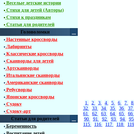
Веселые детские истории
Стихи для детей (Авторы)
Стихи к праздникам
Статьи для родителей
Головоломки
Настенные кроссворды
Лабиринты
Классические кроссворды
Сканворды для детей
Артсканворды
Итальянские сканворды
Американские сканворды
Ребусворды
Японские кроссворды
1
2
3
4
5
6
7
Судоку
32
33
34
35
36
37
Судоку-арт
61
62
63
64
65
66
Статьи для родителей
90
91
92
93
94
9
115
116
117
118
11
Беременность
Воспитание детей