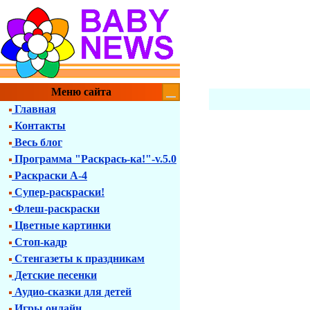
Меню сайта
Главная
Контакты
Весь блог
Программа "Раскрась-ка!"-v.5.0
Раскраски А-4
Супер-раскраски!
Флеш-раскраски
Цветные картинки
Стоп-кадр
Стенгазеты к праздникам
Детские песенки
Аудио-сказки для детей
Игры онлайн