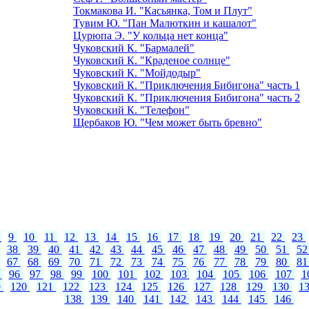
Токмакова И. "Касьянка, Том и Плут"
Тувим Ю. "Пан Малюткин и кашалот"
Цурюпа Э. "У кольца нет конца"
Чуковский К. "Бармалей"
Чуковский К. "Краденое солнце"
Чуковский К. "Мойдодыр"
Чуковский К. "Приключения Бибигона" часть 1
Чуковский К. "Приключения Бибигона" часть 2
Чуковский К. "Телефон"
Щербаков Ю. "Чем может быть бревно"
8
9
10
11
12
13
14
15
16
17
18
19
20
21
22
23
38
39
40
41
42
43
44
45
46
47
48
49
50
51
5
67
68
69
70
71
72
73
74
75
76
77
78
79
80
8
5
96
97
98
99
100
101
102
103
104
105
106
107
1
9
120
121
122
123
124
125
126
127
128
129
130
1
138
139
140
141
142
143
144
145
146