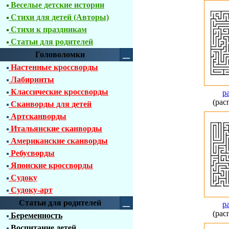
Веселые детские истории
Стихи для детей (Авторы)
Стихи к праздникам
Статьи для родителей
Головоломки
Настенные кроссворды
Лабиринты
Классические кроссворды
р
(рас
Сканворды для детей
Артсканворды
Итальянские сканворды
Американские сканворды
Ребусворды
Японские кроссворды
Судоку
Судоку-арт
Статьи для родителей
р
(рас
Беременность
Воспитание детей