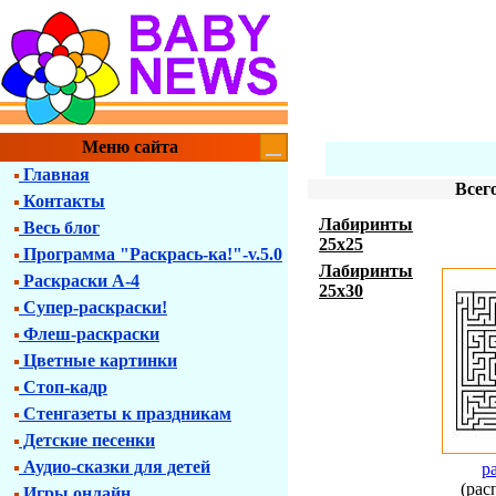
Меню сайта
Главная
Всег
Контакты
Лабиринты
Весь блог
25х25
Программа "Раскрась-ка!"-v.5.0
Лабиринты
Раскраски А-4
25х30
Супер-раскраски!
Флеш-раскраски
Цветные картинки
Стоп-кадр
Стенгазеты к праздникам
Детские песенки
Аудио-сказки для детей
р
(рас
Игры онлайн