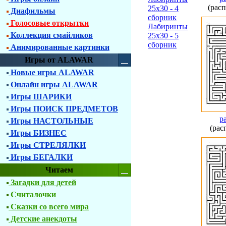
(расп
25х30 - 4
Диафильмы
сборник
Голосовые открытки
Лабиринты
Коллекция смайликов
25х30 - 5
сборник
Анимированные картинки
Игры от ALAWAR
Новые игры ALAWAR
Онлайн игры ALAWAR
Игры ШАРИКИ
Игры ПОИСК ПРЕДМЕТОВ
р
Игры НАСТОЛЬНЫЕ
(рас
Игры БИЗНЕС
Игры СТРЕЛЯЛКИ
Игры БЕГАЛКИ
Читаем
Загадки для детей
Считалочки
Сказки со всего мира
Детские анекдоты