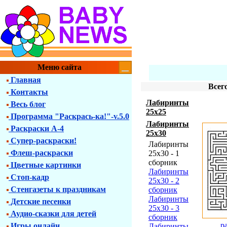
Меню сайта
Главная
Всег
Контакты
Лабиринты
Весь блог
25х25
Программа "Раскрась-ка!"-v.5.0
Лабиринты
Раскраски А-4
25х30
Супер-раскраски!
Лабиринты
Флеш-раскраски
25х30 - 1
сборник
Цветные картинки
Лабиринты
Стоп-кадр
25х30 - 2
Стенгазеты к праздникам
сборник
Лабиринты
Детские песенки
25х30 - 3
Аудио-сказки для детей
сборник
р
Игры онлайн
Лабиринты