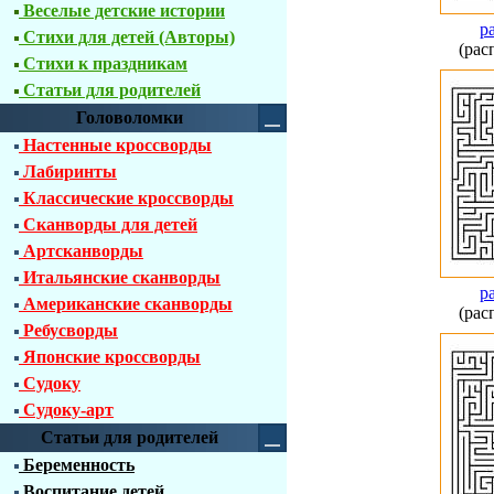
Веселые детские истории
р
Стихи для детей (Авторы)
(рас
Стихи к праздникам
Статьи для родителей
Головоломки
Настенные кроссворды
Лабиринты
Классические кроссворды
Сканворды для детей
Артсканворды
Итальянские сканворды
р
Американские сканворды
(рас
Ребусворды
Японские кроссворды
Судоку
Судоку-арт
Статьи для родителей
Беременность
Воспитание детей