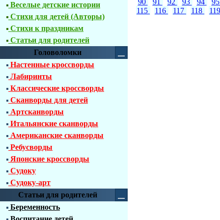
90
91
92
93
94
9
Веселые детские истории
115
116
117
118
11
Стихи для детей (Авторы)
Стихи к праздникам
Статьи для родителей
Головоломки
Настенные кроссворды
Лабиринты
Классические кроссворды
Сканворды для детей
Артсканворды
Итальянские сканворды
Американские сканворды
Ребусворды
Японские кроссворды
Судоку
Судоку-арт
Статьи для родителей
Беременность
Воспитание детей