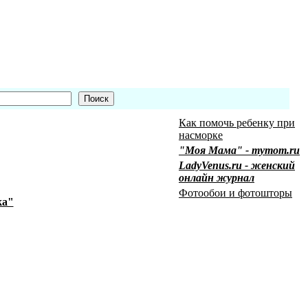
Как помочь ребенку при
насморке
"Моя Мама" - mymom.ru
LadyVenus.ru - женский
онлайн журнал
Фотообои и фотошторы
ка"