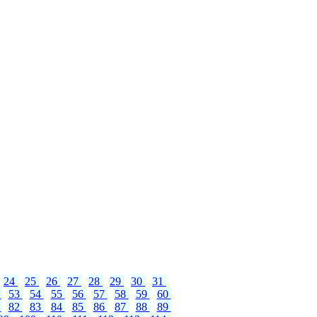
24
25
26
27
28
29
30
31
2
53
54
55
56
57
58
59
60
1
82
83
84
85
86
87
88
89