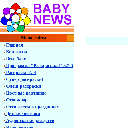
Меню сайта
Главная
Контакты
Весь блог
Программа "Раскрась-ка!"-v.5.0
Раскраски А-4
Супер-раскраски!
Флеш-раскраски
Цветные картинки
Стоп-кадр
Стенгазеты к праздникам
Детские песенки
Аудио-сказки для детей
Игры онлайн