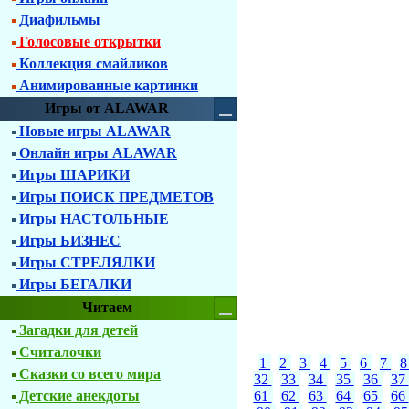
Диафильмы
Голосовые открытки
Коллекция смайликов
Анимированные картинки
Игры от ALAWAR
Новые игры ALAWAR
Онлайн игры ALAWAR
Игры ШАРИКИ
Игры ПОИСК ПРЕДМЕТОВ
Игры НАСТОЛЬНЫЕ
Игры БИЗНЕС
Игры СТРЕЛЯЛКИ
Игры БЕГАЛКИ
Читаем
Загадки для детей
Считалочки
1
2
3
4
5
6
7
Сказки со всего мира
32
33
34
35
36
37
Детские анекдоты
61
62
63
64
65
66