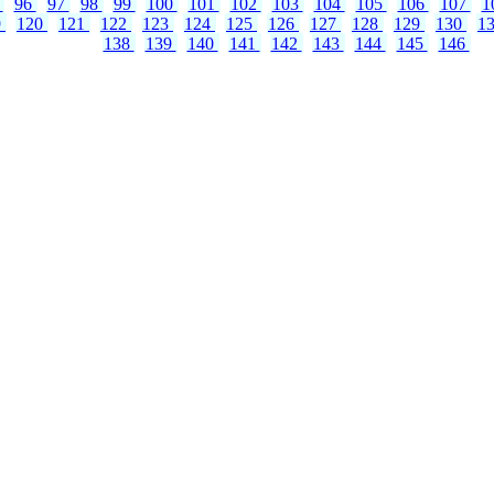
5
96
97
98
99
100
101
102
103
104
105
106
107
1
9
120
121
122
123
124
125
126
127
128
129
130
1
138
139
140
141
142
143
144
145
146