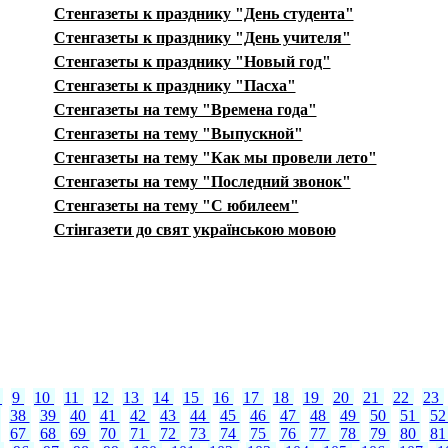
Стенгазеты к празднику "День студента"
Стенгазеты к празднику "День учителя"
Стенгазеты к празднику "Новый год"
Стенгазеты к празднику "Пасха"
Стенгазеты на тему "Времена года"
Стенгазеты на тему "Выпускной"
Стенгазеты на тему "Как мы провели лето"
Стенгазеты на тему "Последний звонок"
Стенгазеты на тему "С юбилеем"
Стінгазети до свят українською мовою
8
9
10
11
12
13
14
15
16
17
18
19
20
21
22
23
38
39
40
41
42
43
44
45
46
47
48
49
50
51
5
67
68
69
70
71
72
73
74
75
76
77
78
79
80
8