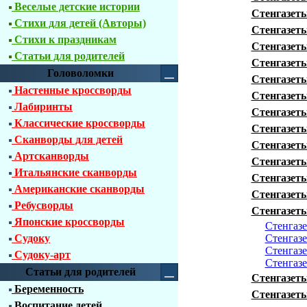
Веселые детские истории
Стенгазеты
Стихи для детей (Авторы)
Стенгазеты
Стихи к праздникам
Стенгазеты
Статьи для родителей
Стенгазеты
Головоломки
Стенгазеты
Настенные кроссворды
Стенгазеты
Лабиринты
Стенгазеты
Классические кроссворды
Стенгазеты
Сканворды для детей
Стенгазеты
Артсканворды
Стенгазеты
Итальянские сканворды
Стенгазеты
Американские сканворды
Стенгазеты
Ребусворды
Стенгазеты
Японские кроссворды
Стенгазе
Судоку
Стенгазе
Стенгазе
Судоку-арт
Стенгазе
Статьи для родителей
Стенгазет
Беременность
Стенгазеты
Воспитание детей