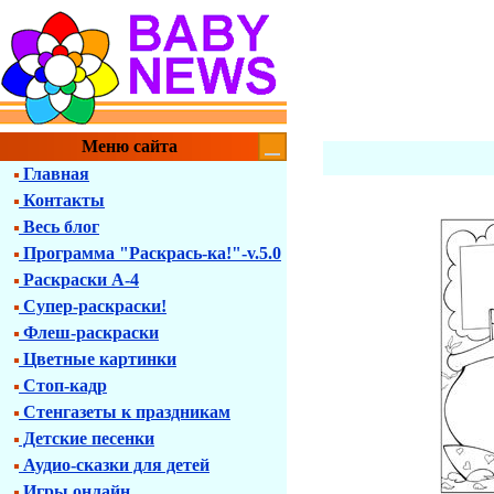
Меню сайта
Главная
Контакты
Весь блог
Программа "Раскрась-ка!"-v.5.0
Раскраски А-4
Супер-раскраски!
Флеш-раскраски
Цветные картинки
Стоп-кадр
Стенгазеты к праздникам
Детские песенки
Аудио-сказки для детей
Игры онлайн