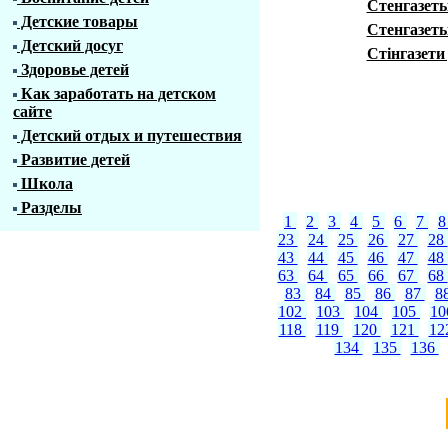
Стенгазеты
Детские товары
Стенгазет
Детский досуг
Стінгазети
Здоровье детей
Как заработать на детском
сайте
Детский отдых и путешествия
Развитие детей
Школа
Разделы
1
2
3
4
5
6
7
23
24
25
26
27
28
43
44
45
46
47
48
63
64
65
66
67
68
83
84
85
86
87
8
102
103
104
105
1
118
119
120
121
12
134
135
136