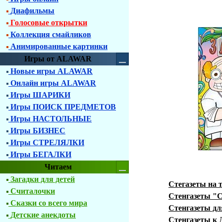
Диафильмы
Голосовые открытки
Коллекция смайликов
Анимированные картинки
Игры от ALAWAR
Новые игры ALAWAR
Онлайн игры ALAWAR
Игры ШАРИКИ
Игры ПОИСК ПРЕДМЕТОВ
Игры НАСТОЛЬНЫЕ
Игры БИЗНЕС
Игры СТРЕЛЯЛКИ
Игры БЕГАЛКИ
Читаем
Загадки для детей
Стегазеты на 
Считалочки
Стенгазеты "
Сказки со всего мира
Стенгазеты дл
Детские анекдоты
Стенгазеты к 