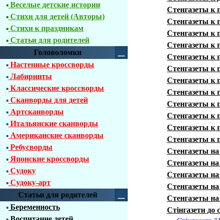
Веселые детские истории
Стенгазеты к 
Стихи для детей (Авторы)
Стенгазеты к 
Стихи к праздникам
Стенгазеты к 
Статьи для родителей
Стенгазеты к 
Головоломки
Стенгазеты к 
Настенные кроссворды
Стенгазеты к 
Лабиринты
Стенгазеты к 
Классические кроссворды
Стенгазеты к 
Сканворды для детей
Стенгазеты к 
Артсканворды
Стенгазеты к 
Итальянские сканворды
Стенгазеты к 
Американские сканворды
Стенгазеты к 
Ребусворды
Стенгазеты на
Японские кроссворды
Стенгазеты на
Судоку
Стенгазеты на
Судоку-арт
Стенгазеты на
Статьи для родителей
Стенгазеты на
Беременность
Стінгазети до
Воспитание детей