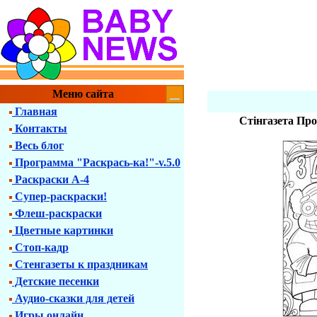
Меню сайта
Главная
Стінгазета Про
Контакты
Весь блог
Программа "Раскрась-ка!"-v.5.0
Раскраски А-4
Супер-раскраски!
Флеш-раскраски
Цветные картинки
Стоп-кадр
Стенгазеты к праздникам
Детские песенки
Аудио-сказки для детей
Игры онлайн