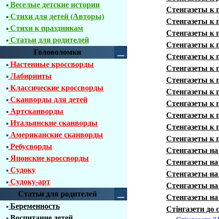
Веселые детские истории
Стенгазеты к 
Стихи для детей (Авторы)
Стенгазеты к 
Стихи к праздникам
Стенгазеты к 
Статьи для родителей
Стенгазеты к 
Головоломки
Стенгазеты к 
Настенные кроссворды
Стенгазеты к 
Лабиринты
Стенгазеты к 
Классические кроссворды
Стенгазеты к 
Сканворды для детей
Стенгазеты к 
Артсканворды
Стенгазеты к 
Итальянские сканворды
Стенгазеты к 
Американские сканворды
Стенгазеты к 
Ребусворды
Стенгазеты на
Японские кроссворды
Стенгазеты на
Судоку
Стенгазеты на
Судоку-арт
Стенгазеты на
Статьи для родителей
Стенгазеты на
Беременность
Стінгазети до
Воспитание детей