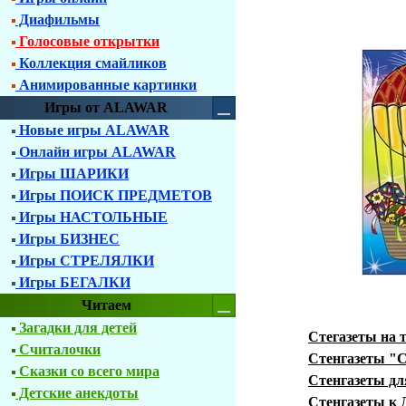
Диафильмы
Голосовые открытки
Коллекция смайликов
Анимированные картинки
Игры от ALAWAR
Новые игры ALAWAR
Онлайн игры ALAWAR
Игры ШАРИКИ
Игры ПОИСК ПРЕДМЕТОВ
Игры НАСТОЛЬНЫЕ
Игры БИЗНЕС
Игры СТРЕЛЯЛКИ
Игры БЕГАЛКИ
Читаем
Загадки для детей
Стегазеты на 
Считалочки
Стенгазеты "
Сказки со всего мира
Стенгазеты дл
Детские анекдоты
Стенгазеты к 