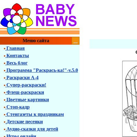
Меню сайта
Главная
Контакты
Весь блог
Программа "Раскрась-ка!"-v.5.0
Раскраски А-4
Супер-раскраски!
Флеш-раскраски
Цветные картинки
Стоп-кадр
Стенгазеты к праздникам
Детские песенки
Аудио-сказки для детей
Игры онлайн