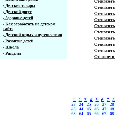
Стенгазеты
Детские товары
Стенгазеты
Детский досуг
Стенгазеты
Здоровье детей
Стенгазеты
Как заработать на детском
Стенгазеты
сайте
Стенгазет
Детский отдых и путешествия
Стенгазеты
Развитие детей
Стенгазеты
Школа
Стенгазет
Разделы
Стінгазети
1
2
3
4
5
6
7
23
24
25
26
27
28
43
44
45
46
47
48
63
64
65
66
67
68