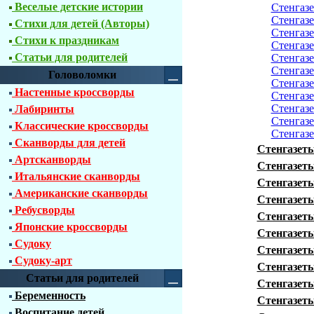
Веселые детские истории
Стенгазе
Стенгазе
Стихи для детей (Авторы)
Стенгазе
Стихи к праздникам
Стенгазе
Статьи для родителей
Стенгазе
Стенгазе
Головоломки
Стенгазе
Настенные кроссворды
Стенгазе
Стенгазе
Лабиринты
Стенгазе
Классические кроссворды
Стенгазе
Сканворды для детей
Стенгазеты
Артсканворды
Стенгазет
Итальянские сканворды
Стенгазеты
Американские сканворды
Стенгазеты
Ребусворды
Стенгазеты
Японские кроссворды
Стенгазеты
Судоку
Стенгазеты
Судоку-арт
Стенгазеты
Статьи для родителей
Стенгазеты
Беременность
Стенгазеты
Воспитание детей