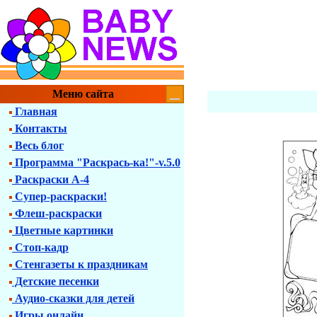
Меню сайта
Главная
Контакты
Весь блог
Программа "Раскрась-ка!"-v.5.0
Раскраски А-4
Супер-раскраски!
Флеш-раскраски
Цветные картинки
Стоп-кадр
Стенгазеты к праздникам
Детские песенки
Аудио-сказки для детей
Игры онлайн