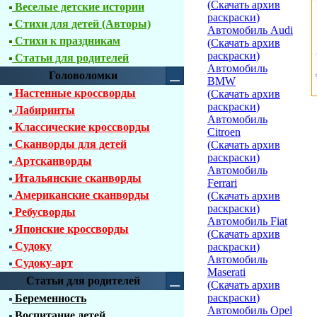
(
Скачать архив
Веселые детские истории
раскраски
)
Стихи для детей (Авторы)
Автомобиль Audi
Стихи к праздникам
(
Скачать архив
раскраски
)
Статьи для родителей
Автомобиль
Головоломки
BMW
Настенные кроссворды
(
Скачать архив
раскраски
)
Лабиринты
Автомобиль
Классические кроссворды
Citroen
Сканворды для детей
(
Скачать архив
раскраски
)
Артсканворды
Автомобиль
Итальянские сканворды
Ferrari
Американские сканворды
(
Скачать архив
раскраски
)
Ребусворды
Автомобиль Fiat
Японские кроссворды
(
Скачать архив
Судоку
раскраски
)
Автомобиль
Судоку-арт
Maserati
Статьи для родителей
(
Скачать архив
раскраски
)
Беременность
Автомобиль Opel
Воспитание детей