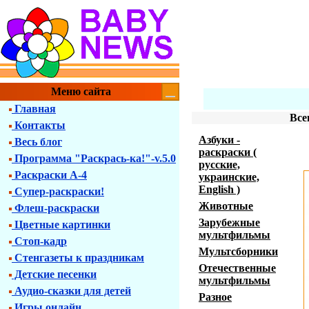
Меню сайта
Главная
Все
Контакты
Азбуки -
Весь блог
раскраски (
Программа "Раскрась-ка!"-v.5.0
русские,
Раскраски А-4
украинские,
English )
Супер-раскраски!
Животные
Флеш-раскраски
Зарубежные
Цветные картинки
мультфильмы
Стоп-кадр
Мультсборники
Стенгазеты к праздникам
Отечественные
Детские песенки
мультфильмы
Аудио-сказки для детей
Разное
Игры онлайн