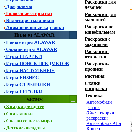
Раскраски для
Диафильмы
девочек
Голосовые открытки
Раскраски для
малышей
Коллекция смайликов
Раскраски по
Анимированные картинки
кинофильмам
Игры от ALAWAR
Раскраски с
Новые игры ALAWAR
заданиями
Онлайн игры ALAWAR
Раскраски-
Игры ШАРИКИ
открытки
Игры ПОИСК ПРЕДМЕТОВ
Раскраски-
прописи
Игры НАСТОЛЬНЫЕ
Растения
Игры БИЗНЕС
Сказки
Игры СТРЕЛЯЛКИ
раскраски
Игры БЕГАЛКИ
Техника
Читаем
Автомобили
Загадки для детей
разные
(
Скачать архив
Считалочки
раскраски
)
Сказки со всего мира
Автомобиль Alfa
Детские анекдоты
Romeo