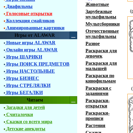
Животные
Диафильмы
(
Зарубежные
Голосовые открытки
мультфильмы
Коллекция смайликов
Мультсборники
Анимированные картинки
Отечественные
Игры от ALAWAR
мультфильмы
Новые игры ALAWAR
Разное
Онлайн игры ALAWAR
Раскраски для
девочек
Игры ШАРИКИ
Раскраски для
Игры ПОИСК ПРЕДМЕТОВ
малышей
Игры НАСТОЛЬНЫЕ
Раскраски по
Игры БИЗНЕС
кинофильмам
Игры СТРЕЛЯЛКИ
Раскраски с
Игры БЕГАЛКИ
заданиями
Читаем
Раскраски-
открытки
Загадки для детей
Раскраски-
Считалочки
прописи
Сказки со всего мира
Растения
Детские анекдоты
Сказки