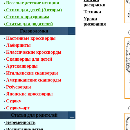
Веселые детские истории
раскраски
Стихи для детей (Авторы)
Техника
Стихи к праздникам
Уроки
Статьи для родителей
рисования
Головоломки
Настенные кроссворды
Лабиринты
Классические кроссворды
Сканворды для детей
Артсканворды
Итальянские сканворды
Американские сканворды
Ребусворды
Японские кроссворды
Судоку
Судоку-арт
Статьи для родителей
Беременность
Воспитание детей