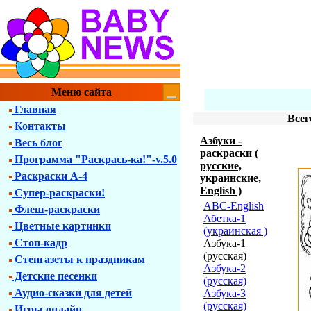
Меню сайта
Главная
Всег
Контакты
Азбуки -
Весь блог
раскраски (
Программа "Раскрась-ка!"-v.5.0
русские,
Раскраски А-4
украинские,
English )
Супер-раскраски!
ABC-English
Флеш-раскраски
Абетка-1
Цветные картинки
(украинская )
Стоп-кадр
Азбука-1
(русская)
Стенгазеты к праздникам
Азбука-2
Детские песенки
(русская)
Аудио-сказки для детей
Азбука-3
(русская)
Игры онлайн