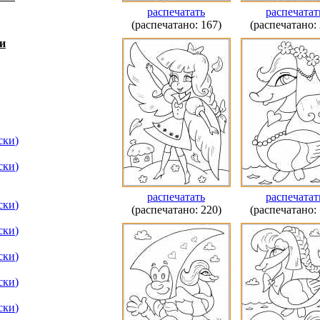
распечатать
распечатат
(распечатано: 167)
(распечатано: 
и
ски
)
ски
)
распечатать
распечатат
ски
)
(распечатано: 220)
(распечатано: 
ски
)
ски
)
ски
)
ски
)