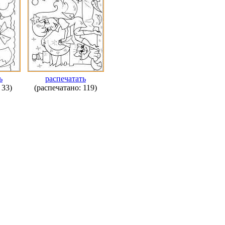
ь
распечатать
 33)
(распечатано: 119)