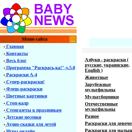
Меню сайта
Главная
Контакты
Азбуки - раскраски (
Весь блог
русские, украинские,
Программа "Раскрась-ка!"-v.5.0
English )
Раскраски А-4
Животные
Супер-раскраски!
Зарубежные
Флеш-раскраски
мультфильмы
Цветные картинки
Мультсборники
Стоп-кадр
Отечественные
мультфильмы
Стенгазеты к праздникам
Разное
Детские песенки
Раскраски для девоче
Аудио-сказки для детей
Раскраски для малы
Игры онлайн