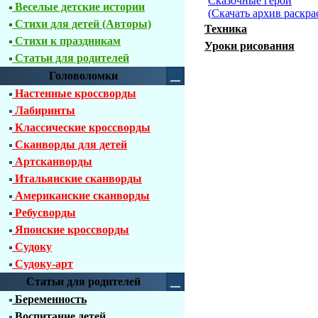
Сказочные герои
Веселые детские истории
(
Скачать архив раскра
Стихи для детей (Авторы)
Техника
Стихи к праздникам
Уроки рисования
Статьи для родителей
Головоломки
Настенные кроссворды
Лабиринты
Классические кроссворды
Сканворды для детей
Артсканворды
Итальянские сканворды
Американские сканворды
Ребусворды
Японские кроссворды
Судоку
Судоку-арт
Статьи для родителей
Беременность
Воспитание детей