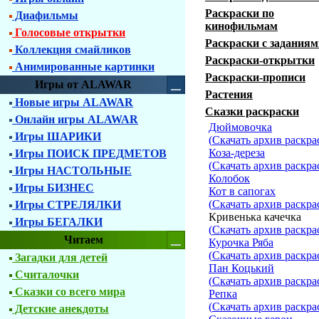
Раскраски по
Диафильмы
кинофильмам
Голосовые открытки
Раскраски с заданиям
Коллекция смайликов
Раскраски-открытки
Анимированные картинки
Раскраски-прописи
Игры от ALAWAR
Растения
Новые игры ALAWAR
Сказки раскраски
Онлайн игры ALAWAR
Дюймовочка
Игры ШАРИКИ
(
Скачать архив раскра
Коза-дереза
Игры ПОИСК ПРЕДМЕТОВ
(
Скачать архив раскра
Игры НАСТОЛЬНЫЕ
Колобок
Игры БИЗНЕС
Кот в сапогах
(
Скачать архив раскра
Игры СТРЕЛЯЛКИ
Кривенька качечка
Игры БЕГАЛКИ
(
Скачать архив раскра
Читаем
Курочка Ряба
(
Скачать архив раскра
Загадки для детей
Пан Коцький
Считалочки
(
Скачать архив раскра
Сказки со всего мира
Репка
(
Скачать архив раскра
Детские анекдоты