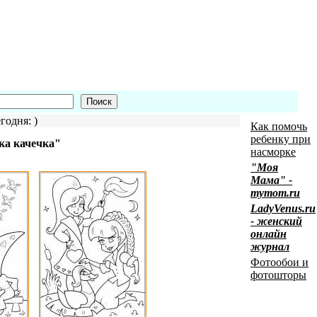
годня: )
Как помочь
ребенку при
ка качечка"
насморке
"Моя
Мама" -
mymom.ru
LadyVenus.ru
- женский
онлайн
журнал
Фотообои и
фотошторы