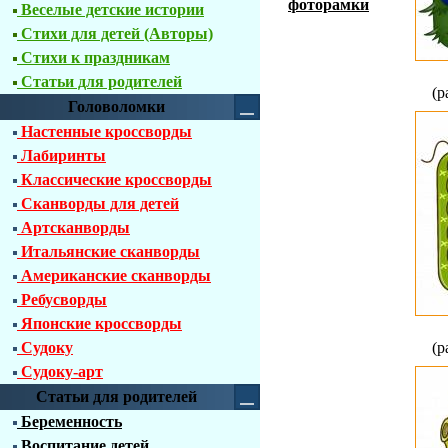
фоторамки
Веселые детские истории
Стихи для детей (Авторы)
Стихи к праздникам
Статьи для родителей
(р
Головоломки
Настенные кроссворды
Лабиринты
Классические кроссворды
Сканворды для детей
Артсканворды
Итальянские сканворды
Американские сканворды
Ребусворды
Японские кроссворды
Судоку
(р
Судоку-арт
Статьи для родителей
Беременность
Воспитание детей