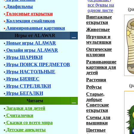
все буквы на
Диафильмы
(р
одном листе
Голосовые открытки
Винтажные
Коллекция смайликов
открытки
Анимированные картинки
Животные
Игры от ALAWAR
Игрушки и
мультяшки
Новые игры ALAWAR
Оптические
Онлайн игры ALAWAR
иллюзии
Игры ШАРИКИ
Развивающие
Игры ПОИСК ПРЕДМЕТОВ
картинки для
Игры НАСТОЛЬНЫЕ
детей
Игры БИЗНЕС
Растения
(р
Игры СТРЕЛЯЛКИ
Ребусы
Игры БЕГАЛКИ
Старые,
добрые
Читаем
Советские
Загадки для детей
открытки
Считалочки
Схемы для
Сказки со всего мира
вышивки
Детские анекдоты
Цветные