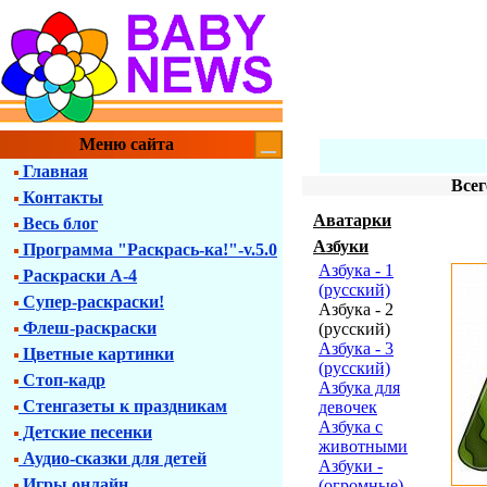
Меню сайта
Главная
Всег
Контакты
Аватарки
Весь блог
Азбуки
Программа "Раскрась-ка!"-v.5.0
Азбука - 1
Раскраски А-4
(русский)
Супер-раскраски!
Азбука - 2
Флеш-раскраски
(русский)
Азбука - 3
Цветные картинки
(русский)
Стоп-кадр
Азбука для
Стенгазеты к праздникам
девочек
Азбука с
Детские песенки
животными
Аудио-сказки для детей
Азбуки -
Игры онлайн
(огромные)