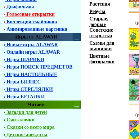
Растения
Диафильмы
Ребусы
Голосовые открытки
Старые,
Коллекция смайликов
(
добрые
Анимированные картинки
Советские
открытки
Игры от ALAWAR
Схемы для
Новые игры ALAWAR
вышивки
Онлайн игры ALAWAR
Цветные
Игры ШАРИКИ
фоторамки
Игры ПОИСК ПРЕДМЕТОВ
Игры НАСТОЛЬНЫЕ
Игры БИЗНЕС
Игры СТРЕЛЯЛКИ
Игры БЕГАЛКИ
Читаем
Загадки для детей
(
Считалочки
Сказки со всего мира
Детские анекдоты