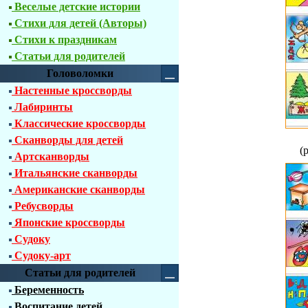
Веселые детские истории
Стихи для детей (Авторы)
Стихи к праздникам
Статьи для родителей
Головоломки
Настенные кроссворды
Лабиринты
Классические кроссворды
Сканворды для детей
(
Артсканворды
Итальянские сканворды
Американские сканворды
Ребусворды
Японские кроссворды
Судоку
Судоку-арт
Статьи для родителей
Беременность
Воспитание детей