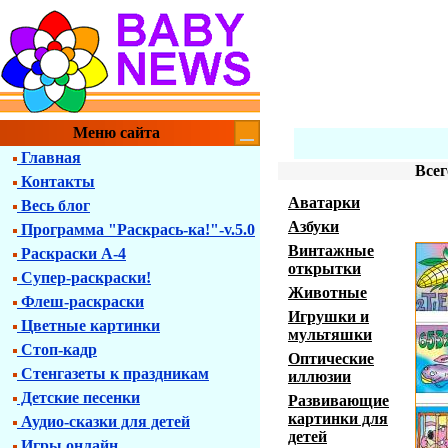
Меню сайта
Главная
Всег
Контакты
Аватарки
Весь блог
Азбуки
Программа "Раскрась-ка!"-v.5.0
Винтажные
Раскраски А-4
открытки
Супер-раскраски!
Животные
Флеш-раскраски
Игрушки и
Цветные картинки
мультяшки
Стоп-кадр
Оптические
Стенгазеты к праздникам
иллюзии
Детские песенки
Развивающие
картинки для
Аудио-сказки для детей
детей
Игры онлайн