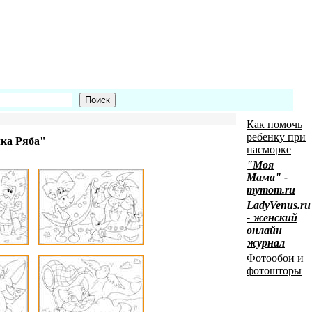
Как помочь
ребенку при
ка Ряба"
насморке
"Моя
Мама" -
mymom.ru
LadyVenus.ru
- женский
онлайн
журнал
Фотообои и
фотошторы