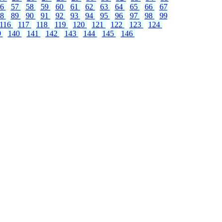
56
57
58
59
60
61
62
63
64
65
66
67
88
89
90
91
92
93
94
95
96
97
98
99
116
117
118
119
120
121
122
123
124
9
140
141
142
143
144
145
146