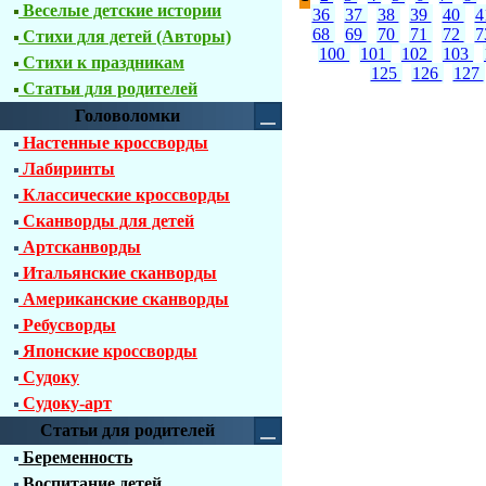
Веселые детские истории
36
37
38
39
40
4
68
69
70
71
72
7
Стихи для детей (Авторы)
100
101
102
103
Стихи к праздникам
125
126
127
Статьи для родителей
Головоломки
Настенные кроссворды
Лабиринты
Классические кроссворды
Сканворды для детей
Артсканворды
Итальянские сканворды
Американские сканворды
Ребусворды
Японские кроссворды
Судоку
Судоку-арт
Статьи для родителей
Беременность
Воспитание детей