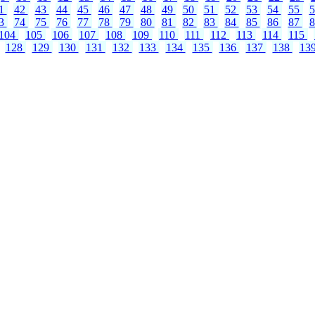
1
42
43
44
45
46
47
48
49
50
51
52
53
54
55
3
74
75
76
77
78
79
80
81
82
83
84
85
86
87
104
105
106
107
108
109
110
111
112
113
114
115
128
129
130
131
132
133
134
135
136
137
138
13