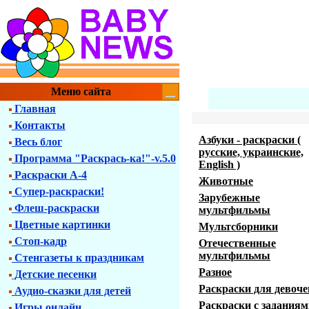
Меню сайта
Главная
Контакты
Азбуки - раскраски (
Весь блог
русские, украинские,
Программа "Раскрась-ка!"-v.5.0
English )
Раскраски А-4
Животные
Супер-раскраски!
Зарубежные
Флеш-раскраски
мультфильмы
Цветные картинки
Мультсборники
Стоп-кадр
Отечественные
мультфильмы
Стенгазеты к праздникам
Разное
Детские песенки
Раскраски для девоче
Аудио-сказки для детей
Раскраски с заданиям
Игры онлайн