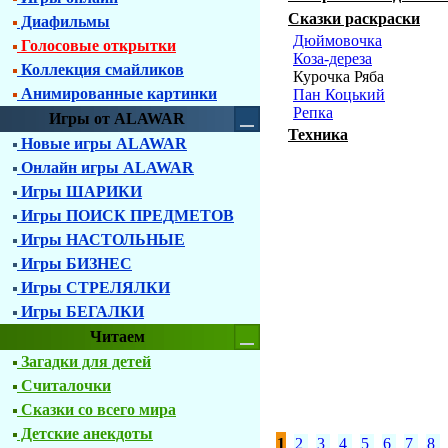
Сказки раскраски
Диафильмы
Дюймовочка
Голосовые открытки
Коза-дереза
Коллекция смайликов
Курочка Ряба
Анимированные картинки
Пан Коцький
Репка
Игры от ALAWAR
Техника
Новые игры ALAWAR
Онлайн игры ALAWAR
Игры ШАРИКИ
Игры ПОИСК ПРЕДМЕТОВ
Игры НАСТОЛЬНЫЕ
Игры БИЗНЕС
Игры СТРЕЛЯЛКИ
Игры БЕГАЛКИ
Читаем
Загадки для детей
Считалочки
Сказки со всего мира
Детские анекдоты
1
2
3
4
5
6
7
8