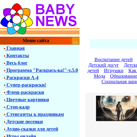
Меню сайта
Главная
Контакты
Воспитание детей
Весь блог
Детский досуг
Детск
Программа "Раскрась-ка!"-v.5.0
детей
Игрушки
Как
Мода
Образовани
Раскраски А-4
Социальная защи
Супер-раскраски!
Флеш-раскраски
Цветные картинки
Стоп-кадр
Стенгазеты к праздникам
Детские песенки
Аудио-сказки для детей
Игры онлайн