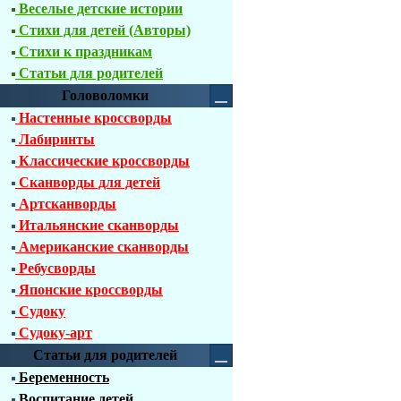
Веселые детские истории
Стихи для детей (Авторы)
Стихи к праздникам
Статьи для родителей
Головоломки
Настенные кроссворды
Лабиринты
Классические кроссворды
Сканворды для детей
Артсканворды
Итальянские сканворды
Американские сканворды
Ребусворды
Японские кроссворды
Судоку
Судоку-арт
Статьи для родителей
Беременность
Воспитание детей