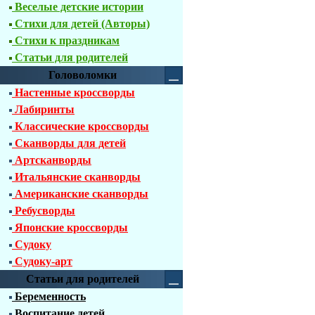
Веселые детские истории
Стихи для детей (Авторы)
Стихи к праздникам
Статьи для родителей
Головоломки
Настенные кроссворды
Лабиринты
Классические кроссворды
Сканворды для детей
Артсканворды
Итальянские сканворды
Американские сканворды
Ребусворды
Японские кроссворды
Судоку
Судоку-арт
Статьи для родителей
Беременность
Воспитание детей