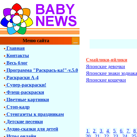
Меню сайта
Главная
Контакты
Смайлики-яйлики
Весь блог
Японские девочки
Программа "Раскрась-ка!"-v.5.0
Японские знаки зодиак
Раскраски А-4
Японские кошечки
Супер-раскраски!
Флеш-раскраски
Цветные картинки
Стоп-кадр
Стенгазеты к праздникам
Детские песенки
Аудио-сказки для детей
1
2
3
4
5
6
7
8
Игры онлайн
20
21
22
23
24
2