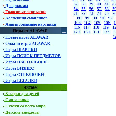
37
38
39
40
41
4
Диафильмы
54
55
56
57
58
5
Голосовые открытки
71
72
73
74
75
7
Коллекция смайликов
88
89
90
91
92
103
104
105
106
Анимированные картинки
116
117
118
119
1
Игры от ALAWAR
129
130
131
132
1
1
Новые игры ALAWAR
Онлайн игры ALAWAR
Игры ШАРИКИ
Игры ПОИСК ПРЕДМЕТОВ
Игры НАСТОЛЬНЫЕ
Игры БИЗНЕС
Игры СТРЕЛЯЛКИ
Игры БЕГАЛКИ
Читаем
Загадки для детей
Считалочки
Сказки со всего мира
Детские анекдоты