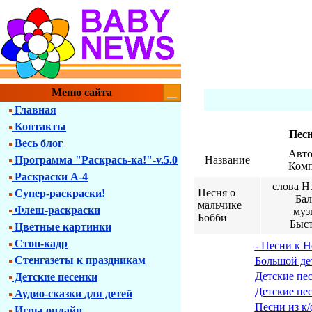
Меню сайта
Главная
Контакты
Песн
Весь блог
Авто
Программа "Раскрась-ка!"-v.5.0
Название
Комп
Раскраски А-4
слова Н.
Песня о
Супер-раскраски!
Бал
мальчике
Флеш-раскраски
муз
Бобби
Быст
Цветные картинки
Стоп-кадр
- Песни к 
Стенгазеты к праздникам
Большой де
Детские пе
Детские песенки
Детские пе
Аудио-сказки для детей
Песни из к
Игры онлайн