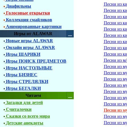
Песни из к
Диафильмы
Песни из к
Голосовые открытки
Песни из к
Коллекция смайликов
Песни из к
Анимированные картинки
Песни из к
Игры от ALAWAR
Песни из к
Новые игры ALAWAR
Песни из к
Онлайн игры ALAWAR
Песни из к
Песни из к
Игры ШАРИКИ
Песни из м
Игры ПОИСК ПРЕДМЕТОВ
Песни из м
Игры НАСТОЛЬНЫЕ
Песни из м
Игры БИЗНЕС
Песни из м
Игры СТРЕЛЯЛКИ
Песни из му
Игры БЕГАЛКИ
Песни из м
Читаем
Песни из м
Загадки для детей
Песни из м
Считалочки
Песни из 
Сказки со всего мира
Песни из му
Песни из м
Детские анекдоты