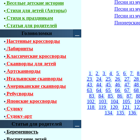
Песни из м
Веселые детские истории
Песни из м
Стихи для детей (Авторы)
Песни из м
Стихи к праздникам
Пионерские
Статьи для родителей
Головоломки
Настенные кроссворды
Лабиринты
Классические кроссворды
Сканворды для детей
Артсканворды
1
2
3
4
5
6
7
Итальянские сканворды
23
24
25
26
27
28
43
44
45
46
47
48
Американские сканворды
63
64
65
66
67
68
Ребусворды
83
84
85
86
87
8
Японские кроссворды
102
103
104
105
1
118
119
120
121
12
Судоку
134
135
136
Судоку-арт
Статьи для родителей
Беременность
Воспитание детей