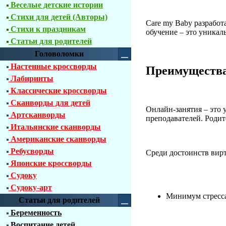
Веселые детские истории
Стихи для детей (Авторы)
Care my Baby разрабо
Стихи к праздникам
обучение – это уникал
Статьи для родителей
Головоломки
Настенные кроссворды
Преимущества
Лабиринты
Классические кроссворды
Сканворды для детей
Онлайн-занятия – это
Артсканворды
преподавателей. Родит
Итальянские сканворды
Американские сканворды
Ребусворды
Среди достоинств вир
Японские кроссворды
Судоку
Судоку-арт
Минимум стресса
Статьи для родителей
Беременность
Воспитание детей