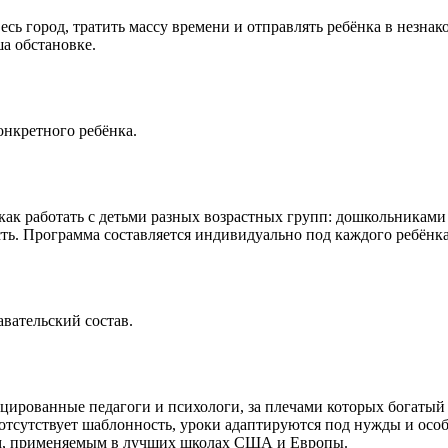
есь город, тратить массу времени и отправлять ребёнка в незнако
а обстановке.
онкретного ребёнка.
как работать с детьми разных возрастных групп: дошкольниками
ть. Программа составляется индивидуально под каждого ребёнка
ательский состав.
ицированные педагоги и психологи, за плечами которых богаты
отсутствует шаблонность, уроки адаптируются под нужды и осо
м, применяемым в лучших школах США и Европы.