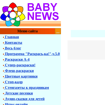
Меню сайта
Главная
Контакты
Весь блог
Программа "Раскрась-ка!"-v.5.0
Раскраски А-4
Супер-раскраски!
Флеш-раскраски
Цветные картинки
Стоп-кадр
Стенгазеты к праздникам
Детские песенки
Аудио-сказки для детей
Игры онлайн