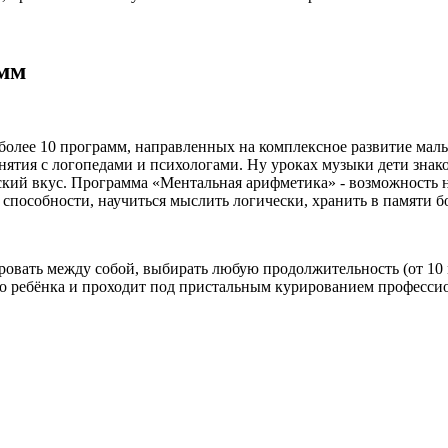
мм
более 10 программ, направленных на комплексное развитие малы
нятия с логопедами и психологами. Ну уроках музыки дети знак
ский вкус. Программа «Ментальная арифметика» - возможность не
 способности, научиться мыслить логически, хранить в памяти
вать между собой, выбирать любую продолжительность (от 10 м
о ребёнка и проходит под пристальным курированием профессио