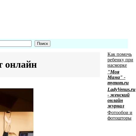
Как помочь
ребенку при
ет онлайн
насморке
"Моя
Мама" -
mymom.ru
LadyVenus.ru
- женский
онлайн
журнал
Фотообои и
фотошторы