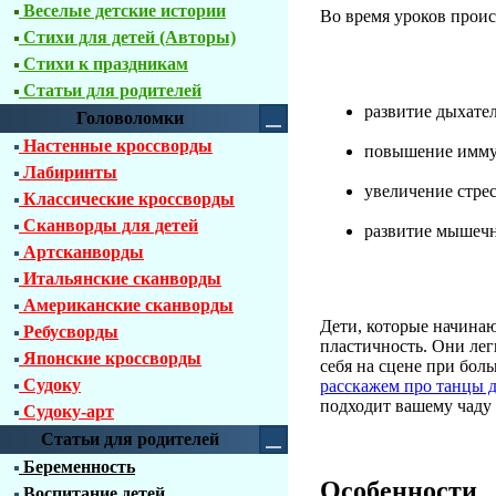
Веселые детские истории
Во время уроков проис
Стихи для детей (Авторы)
Стихи к праздникам
Статьи для родителей
развитие дыхате
Головоломки
Настенные кроссворды
повышение имму
Лабиринты
увеличение стре
Классические кроссворды
Сканворды для детей
развитие мышечн
Артсканворды
Итальянские сканворды
Американские сканворды
Дети, которые начинаю
Ребусворды
пластичность. Они лег
Японские кроссворды
себя на сцене при бол
Судоку
расскажем про танцы д
подходит вашему чаду
Судоку-арт
Статьи для родителей
Беременность
Особенности
Воспитание детей