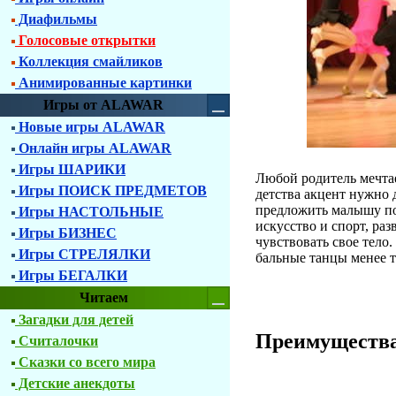
Диафильмы
Голосовые открытки
Коллекция смайликов
Анимированные картинки
Игры от ALAWAR
Новые игры ALAWAR
Онлайн игры ALAWAR
Игры ШАРИКИ
Любой родитель мечтае
Игры ПОИСК ПРЕДМЕТОВ
детства акцент нужно 
предложить малышу по
Игры НАСТОЛЬНЫЕ
искусство и спорт, ра
Игры БИЗНЕС
чувствовать свое тело
Игры СТРЕЛЯЛКИ
бальные танцы менее 
Игры БЕГАЛКИ
Читаем
Загадки для детей
Преимущества
Считалочки
Сказки со всего мира
Детские анекдоты