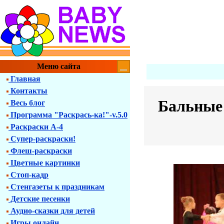
Меню сайта
Главная
Контакты
Бальные 
Весь блог
Программа "Раскрась-ка!"-v.5.0
Раскраски А-4
Супер-раскраски!
Флеш-раскраски
Цветные картинки
Стоп-кадр
Стенгазеты к праздникам
Детские песенки
Аудио-сказки для детей
Игры онлайн