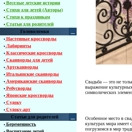
Веселые детские истории
Стихи для детей (Авторы)
Стихи к праздникам
Статьи для родителей
Головоломки
Настенные кроссворды
Лабиринты
Классические кроссворды
Сканворды для детей
Артсканворды
Итальянские сканворды
Американские сканворды
Свадьба — это не толь
выражение культурных
Ребусворды
символических элемен
Японские кроссворды
Судоку
Судоку-арт
Статьи для родителей
Особенное место в сва
культурах мира имеет 
Беременность
погрузимся в мир тра
Воспитание детей