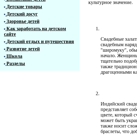
культурное значение.
Детские товары
Детский досуг
Здоровье детей
Как заработать на детском
сайте
Свадебные хала
Детский отдых и путешествия
свадебным наряд
Развитие детей
"широмуку", обы
начало. Женщины
Школа
тщательно подоб
Разделы
также традицион
драгоценными к
Индийский сваде
представляет со
цвете, который 
может быть укра
также носит сло
браслеты, что до