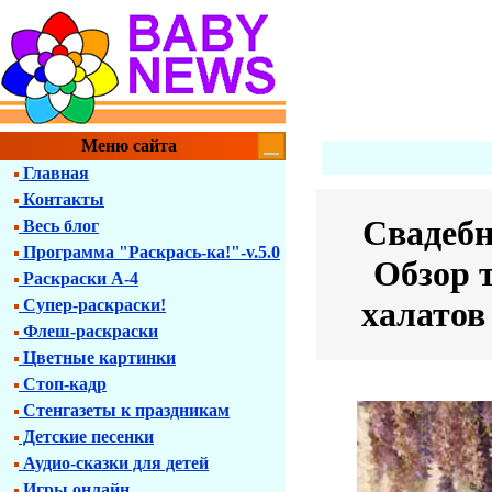
Меню сайта
Главная
Контакты
Свадебн
Весь блог
Программа "Раскрась-ка!"-v.5.0
Обзор 
Раскраски А-4
халатов
Супер-раскраски!
Флеш-раскраски
Цветные картинки
Стоп-кадр
Стенгазеты к праздникам
Детские песенки
Аудио-сказки для детей
Игры онлайн