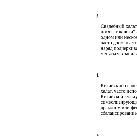
Свадебный халат
носят "такшита"
одном или неско
часто дополняет
наряд подчеркива
меняться в завис
Китайский сваде
халат, часто исп
Китайской культ
символизирующий
драконом или ф
сбалансированны