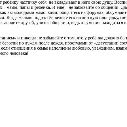
ёт ребёнку частичку себя, не вкладывает в него свою душу. Восп
их – мамы, папы и ребёнка. И ещё – не забывайте об общении. Дл
как вы молодыми мамочками, общайтесь на форумах, обсуждайте
и. Когда малыш подрастёт, ведите его на детскую площадку, где
 «заводит» друзей, учится общению, ведь от умения находиться в
танием» и никогда не забывайте о том, что у ребёнка должно быт
 беготни по лужам после дождя, простудами от «дегустации сос
– если отношения в семье наполнены любовью, уважением, вза
ного человека!