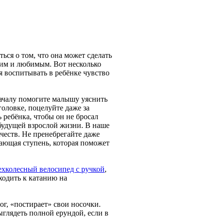
ься о том, что она может сделать
щим и любимым. Вот несколько
я воспитывать в ребёнке чувство
началу помогите малышу уяснить
головке, поцелуйте даже за
ребёнка, чтобы он не бросал
 будущей взрослой жизни. В наше
честв. Не пренебрегайте даже
тающая ступень, которая поможет
ехколесный велосипед с ручкой
,
ходить к катанию на
ог, «постирает» свои носочки.
ыглядеть полной ерундой, если в