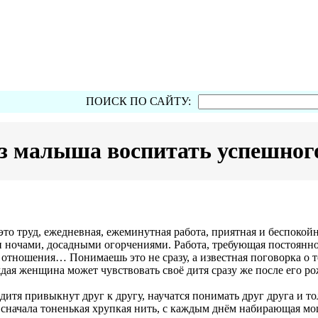
ПОИСК ПО САЙТУ:
з малыша воспитать успешного
это труд, ежедневная, ежеминутная работа, приятная и беспоко
 ночами, досадными огорчениями. Работа, требующая постоянно
 отношения… Понимаешь это не сразу, а известная поговорка о то
ждая женщина может чувствовать своё дитя сразу же после его р
 дитя привыкнут друг к другу, научатся понимать друг друга и т
, сначала тоненькая хрупкая нить, с каждым днём набирающая мощ