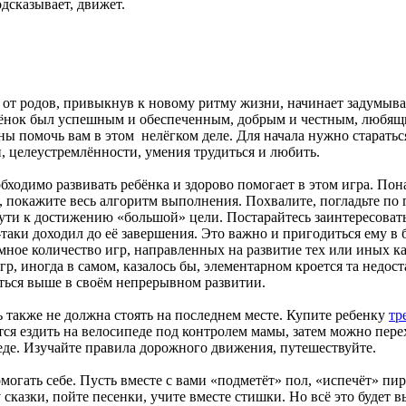
одсказывает, движет.
 от родов, привыкнув к новому ритму жизни, начинает задумыват
ребёнок был успешным и обеспеченным, добрым и честным, любя
ны помочь вам в этом нелёгком деле. Для начала нужно старатьс
и, целеустремлённости, умения трудиться и любить.
обходимо развивать ребёнка и здорово помогает в этом игра. По
, покажите весь алгоритм выполнения. Похвалите, погладьте по 
ти к достижению «большой» цели. Постарайтесь заинтересовать 
ё-таки доходил до её завершения. Это важно и пригодиться ему в
мное количество игр, направленных на развитие тех или иных ка
р, иногда в самом, казалось бы, элементарном кроется та недос
ься выше в своём непрерывном развитии.
 также не должна стоять на последнем месте. Купите ребенку
тр
тся ездить на велосипеде под контролем мамы, затем можно пере
де. Изучайте правила дорожного движения, путешествуйте.
могать себе. Пусть вместе с вами «подметёт» пол, «испечёт» пир
сказки, пойте песенки, учите вместе стишки. Но всё это будет в