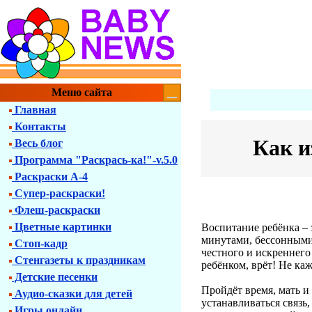
Меню сайта
Главная
Контакты
Как и
Весь блог
Программа "Раскрась-ка!"-v.5.0
Раскраски А-4
Супер-раскраски!
Флеш-раскраски
Цветные картинки
Воспитание ребёнка – 
минутами, бессонными
Стоп-кадр
честного и искреннего
Стенгазеты к праздникам
ребёнком, врёт! Не ка
Детские песенки
Пройдёт время, мать и
Аудио-сказки для детей
устанавливаться связь
Игры онлайн