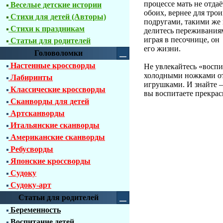
процессе мать не отда
Веселые детские истории
обоих, вернее для тро
Стихи для детей (Авторы)
подругами, такими же 
Стихи к праздникам
делитесь переживаниям
играя в песочнице, он
Статьи для родителей
его жизни.
Головоломки
Настенные кроссворды
Не увлекайтесь «воспи
холодными ножками от
Лабиринты
игрушками. И знайте 
Классические кроссворды
вы воспитаете прекрас
Сканворды для детей
Артсканворды
Итальянские сканворды
Американские сканворды
Ребусворды
Японские кроссворды
Судоку
Судоку-арт
Статьи для родителей
Беременность
Воспитание детей