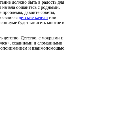
итание должно быть в радость для
я начала общайтесь с родными,
 проблемы, давайте советы,
 осваивая
детские качели
или
 социуме будет зависеть многое в
ь детство. Детство, с мокрыми и
улек», ссадинами и сломанными
имопониманием и взаимопомощью,