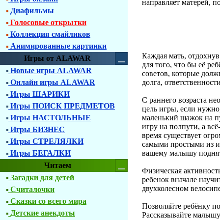
направляет матерей, п
Диафильмы
Голосовые открытки
Коллекция смайликов
Анимированные картинки
Каждая мать, отдохнув
Игры от ALAWAR
для того, что бы её 
Новые игры ALAWAR
советов, которые долж
Онлайн игры ALAWAR
долга, ответственност
Игры ШАРИКИ
С раннего возраста не
Игры ПОИСК ПРЕДМЕТОВ
цель игры, если нужно
Игры НАСТОЛЬНЫЕ
маленький шажок на пу
игру на полпути, а вс
Игры БИЗНЕС
время существует огро
Игры СТРЕЛЯЛКИ
самыми простыми из иг
Игры БЕГАЛКИ
вашему малышу поднят
Читаем
Физическая активность
Загадки для детей
ребенок вначале научи
двухколесном велосипе
Считалочки
Сказки со всего мира
Позволяйте ребёнку по
Детские анекдоты
Рассказывайте малышу 