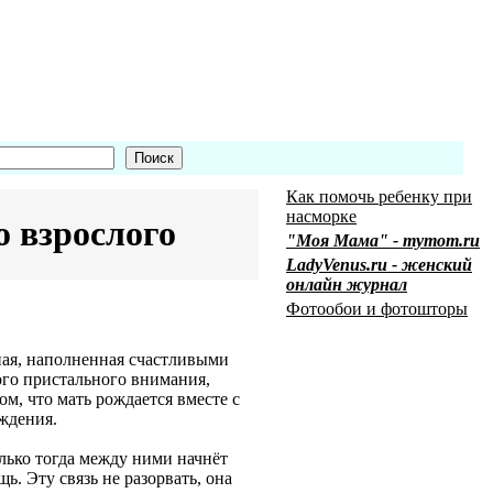
Как помочь ребенку при
насморке
 взрослого
"Моя Мама" - mymom.ru
LadyVenus.ru - женский
онлайн журнал
Фотообои и фотошторы
йная, наполненная счастливыми
го пристального внимания,
м, что мать рождается вместе с
ождения.
олько тогда между ними начнёт
ь. Эту связь не разорвать, она