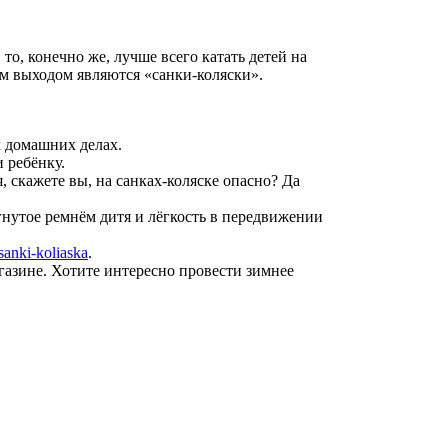
 то, конечно же, лучше всего катать детей на
ым выходом являются «санки-коляски».
х домашних делах.
 ребёнку.
, скажете вы, на санках-коляске опасно? Да
гнутое ремнём дитя и лёгкость в передвижении
sanki-koliaska
.
газине. Хотите интересно провести зимнее