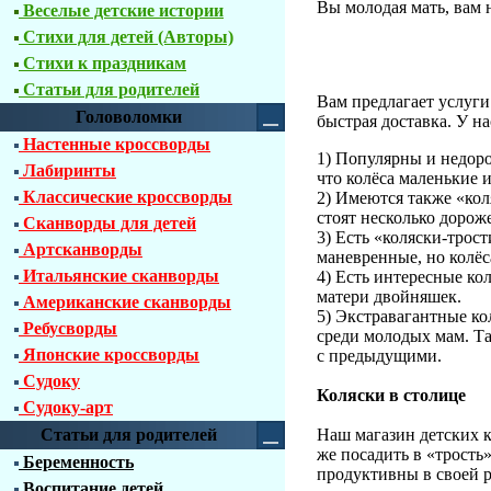
Вы молодая мать, вам 
Веселые детские истории
Стихи для детей (Авторы)
Стихи к праздникам
Статьи для родителей
Вам предлагает услуг
Головоломки
быстрая доставка. У н
Настенные кроссворды
1) Популярны и недоро
Лабиринты
что колёса маленькие 
Классические кроссворды
2) Имеются также «кол
стоят несколько дорож
Сканворды для детей
3) Есть «коляски-трос
Артсканворды
маневренные, но колёс
Итальянские сканворды
4) Есть интересные ко
матери двойняшек.
Американские сканворды
5) Экстравагантные ко
Ребусворды
среди молодых мам. Та
Японские кроссворды
с предыдущими.
Судоку
Коляски в столице
Судоку-арт
Статьи для родителей
Наш магазин детских к
же посадить в «трость
Беременность
продуктивны в своей р
Воспитание детей