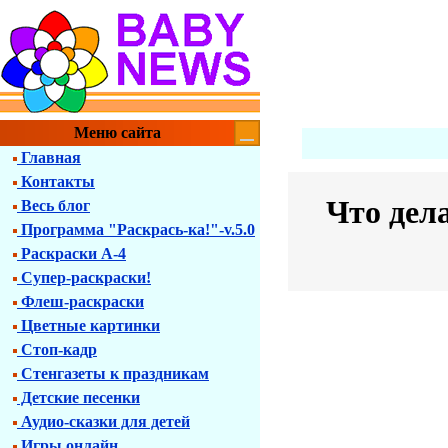
Меню сайта
Главная
Контакты
Что дел
Весь блог
Программа "Раскрась-ка!"-v.5.0
Раскраски А-4
Супер-раскраски!
Флеш-раскраски
Цветные картинки
Стоп-кадр
Стенгазеты к праздникам
Детские песенки
Аудио-сказки для детей
Игры онлайн