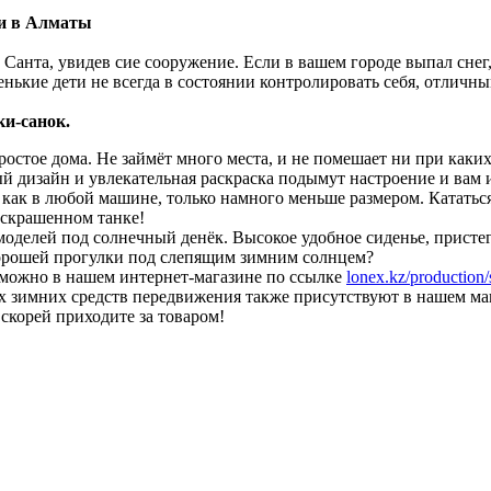
ки в Алматы
ы Санта, увидев сие сооружение. Если в вашем городе выпал снег,
ленькие дети не всегда в состоянии контролировать себя, отличн
и-санок.
ростое дома. Не займёт много места, и не помешает ни при каки
й дизайн и увлекательная раскраска подымут настроение и вам и
 как в любой машине, только намного меньше размером. Кататься
аскрашенном танке!
 моделей под солнечный денёк. Высокое удобное сиденье, присте
хорошей прогулки под слепящим зимним солнцем?
 можно в нашем интернет-магазине по ссылке
lonex.kz/production/
х зимних средств передвижения также присутствуют в нашем ма
 скорей приходите за товаром!