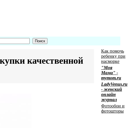
Как помочь
ребенку при
купки качественной
насморке
"Моя
Мама" -
mymom.ru
LadyVenus.ru
- женский
онлайн
журнал
Фотообои и
фотошторы