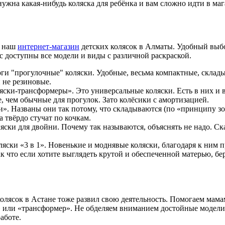
нужна какая-нибудь коляска для ребёнка и вам сложно идти в маг
и наш
интернет-магазин
детских колясок в Алматы. Удобный выбо
ас доступны все модели и виды с различной раскраской.
ги "прогулочные" коляски. Удобные, весьма компактные, склад
и не резиновые.
яски-трансформеры». Это универсальные коляски. Есть в них и 
е, чем обычные для прогулок. Зато колёсики с амортизацией.
ти». Названы они так потому, что складываются (по «принципу з
а твёрдо стучат по кочкам.
ляски для двойни. Почему так называются, объяснять не надо. Ск
ляски «3 в 1». Новенькие и моднявые коляски, благодаря к ним
к что если хотите выглядеть крутой и обеспеченной матерью, бер
олясок в Астане тоже развил свою деятельность. Помогаем мам
» или «трансформер». Не обделяем вниманием достойные модели 
аботе.