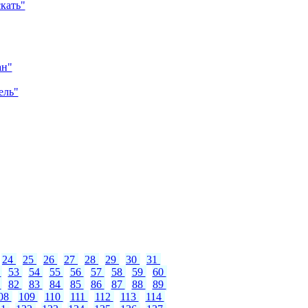
кать"
ан"
ель"
24
25
26
27
28
29
30
31
2
53
54
55
56
57
58
59
60
1
82
83
84
85
86
87
88
89
08
109
110
111
112
113
114