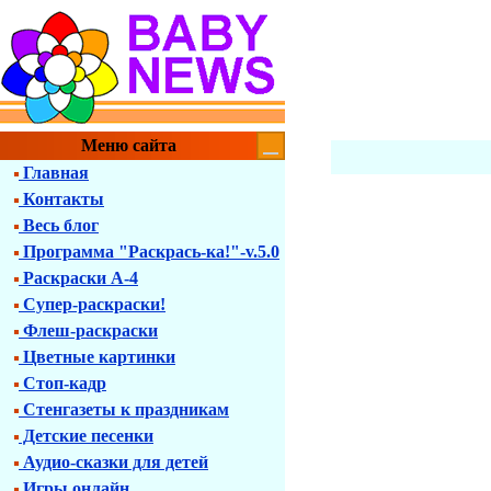
Меню сайта
Главная
Контакты
Весь блог
Программа "Раскрась-ка!"-v.5.0
Раскраски А-4
Супер-раскраски!
Флеш-раскраски
Цветные картинки
Стоп-кадр
Стенгазеты к праздникам
Детские песенки
Аудио-сказки для детей
Игры онлайн