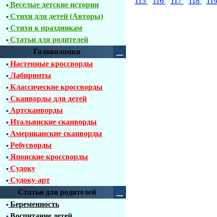
115
116
117
118
11
Веселые детские истории
Стихи для детей (Авторы)
Стихи к праздникам
Статьи для родителей
Головоломки
Настенные кроссворды
Лабиринты
Классические кроссворды
Сканворды для детей
Артсканворды
Итальянские сканворды
Американские сканворды
Ребусворды
Японские кроссворды
Судоку
Судоку-арт
Статьи для родителей
Беременность
Воспитание детей