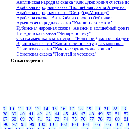
Английская народная сказка "Как Джек ходил счастье ис
Арабская народная сказка "Волшебная лампа Аладина"
Арабская народная сказка "Синдбад-Мореход"
Арабская сказка "Али-Баба и сорок разбойников"
Армянская народная сказка "Кувшин с золотом"
Кубинская народная сказка "Ананси и волшебный фонт
Нигерийская сказка "Четыре почему"
Сказка американских негров "Большой Джон освободит
Эфиопская сказка "Как искали невесту для мышонка"
Эфиопская сказка "Как поссорились две кошки"
Эфиопская сказка "Попугай и черепаха"
Стихотворения
9
10
11
12
13
14
15
16
17
18
19
20
21
22
23
38
39
40
41
42
43
44
45
46
47
48
49
50
51
5
67
68
69
70
71
72
73
74
75
76
77
78
79
80
8
5
96
97
98
99
100
101
102
103
104
105
106
107
1