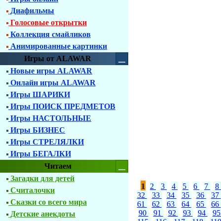
Диафильмы
Голосовые открытки
Коллекция смайликов
Анимированные картинки
Игры от ALAWAR
Новые игры ALAWAR
Онлайн игры ALAWAR
Игры ШАРИКИ
Игры ПОИСК ПРЕДМЕТОВ
Игры НАСТОЛЬНЫЕ
Игры БИЗНЕС
Игры СТРЕЛЯЛКИ
Игры БЕГАЛКИ
Читаем
Загадки для детей
1
2
3
4
5
6
7
8
Считалочки
32
33
34
35
36
37
Сказки со всего мира
61
62
63
64
65
66
90
91
92
93
94
9
Детские анекдоты