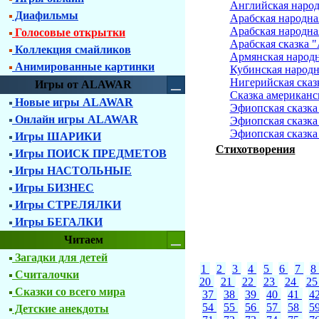
Английская народн
Диафильмы
Арабская народна
Арабская народна
Голосовые открытки
Арабская сказка 
Коллекция смайликов
Армянская народн
Анимированные картинки
Кубинская народн
Нигерийская сказ
Игры от ALAWAR
Сказка американс
Новые игры ALAWAR
Эфиопская сказка
Онлайн игры ALAWAR
Эфиопская сказка
Эфиопская сказка
Игры ШАРИКИ
Стихотворения
Игры ПОИСК ПРЕДМЕТОВ
Игры НАСТОЛЬНЫЕ
Игры БИЗНЕС
Игры СТРЕЛЯЛКИ
Игры БЕГАЛКИ
Читаем
Загадки для детей
1
2
3
4
5
6
7
8
Считалочки
20
21
22
23
24
2
Сказки со всего мира
37
38
39
40
41
4
54
55
56
57
58
5
Детские анекдоты