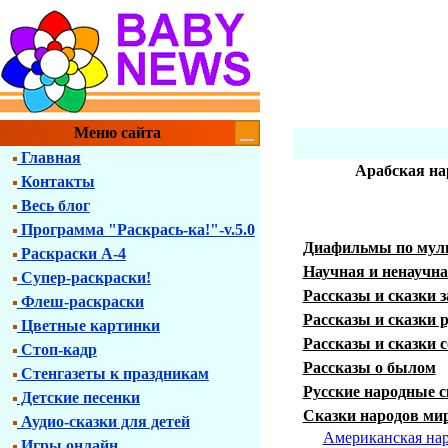
Меню сайта
Главная
Арабская на
Контакты
Весь блог
Программа "Раскрась-ка!"-v.5.0
Диафильмы по мул
Раскраски А-4
Научная и ненаучн
Супер-раскраски!
Рассказы и сказки 
Флеш-раскраски
Рассказы и сказки 
Цветные картинки
Рассказы и сказки 
Стоп-кадр
Рассказы о былом
Стенгазеты к праздникам
Русские народные с
Детские песенки
Сказки народов ми
Аудио-сказки для детей
Американская нар
Игры онлайн