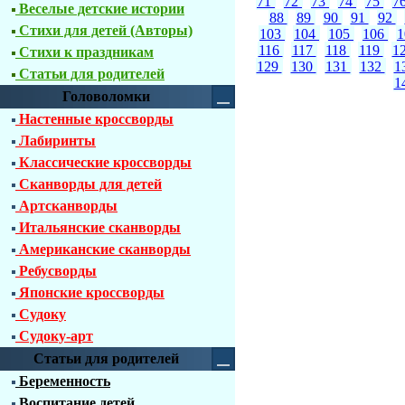
71
72
73
74
75
7
Веселые детские истории
88
89
90
91
92
Стихи для детей (Авторы)
103
104
105
106
116
117
118
119
1
Стихи к праздникам
129
130
131
132
1
Статьи для родителей
1
Головоломки
Настенные кроссворды
Лабиринты
Классические кроссворды
Сканворды для детей
Артсканворды
Итальянские сканворды
Американские сканворды
Ребусворды
Японские кроссворды
Судоку
Судоку-арт
Статьи для родителей
Беременность
Воспитание детей