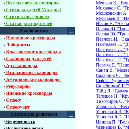
Веселые детские истории
Мешков К. "Вов
Михалков С. "Тр
Стихи для детей (Авторы)
Мошковский А. 
Стихи к праздникам
Муравьев В. "И
Статьи для родителей
Носов Н. "Незна
Олеша Ю. "Три т
Головоломки
Олеша Ю. "Три т
Настенные кроссворды
Павлова Н. "Ск
Пантелеев Л. "Д
Лабиринты
Пантелеев Л. "Д
Классические кроссворды
Пантелеев Л. "П
Сканворды для детей
Пантелеев Л. "Т
Пермяк Е. "Над
Артсканворды
Санги В. "Медве
Итальянские сканворды
Сахарнов С. "Зл
Американские сканворды
Сеф Р. "Удивите
Скребицкий Г. 
Ребусворды
Тайц Я. "Дымок
Японские кроссворды
Телешов Н. "Кр
Судоку
Тихомиров О. "
Уварова А. "Вес
Судоку-арт
Успенский Э. "К
Статьи для родителей
Успенский Э. "Ш
Беременность
Цвирка П. "Волк
Чернышев В. "М
Воспитание детей