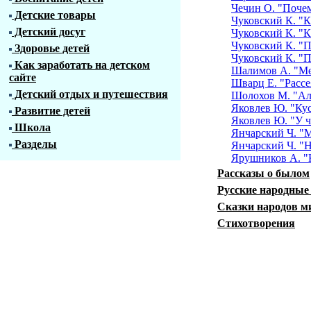
Чечин О. "Почем
Детские товары
Чуковский К. "К
Детский досуг
Чуковский К. "К
Чуковский К. "П
Здоровье детей
Чуковский К. "П
Как заработать на детском
Шалимов А. "Ме
сайте
Шварц Е. "Расс
Детский отдых и путешествия
Шолохов М. "Ал
Яковлев Ю. "Кус
Развитие детей
Яковлев Ю. "У ч
Школа
Янчарский Ч. "М
Разделы
Янчарский Ч. "
Ярушников А. "
Рассказы о былом
Русские народные
Сказки народов м
Стихотворения