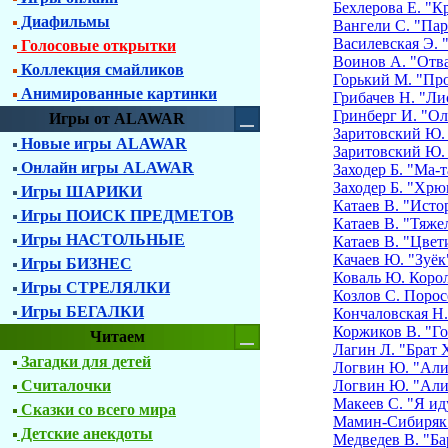
Бехлерова Е. "К
Диафильмы
Вангели С. "Пар
Василевская Э. 
Голосовые открытки
Воинов А. "Отв
Коллекция смайликов
Горький М. "Пр
Анимированные картинки
Грибачев Н. "Ли
Гринберг И. "О
Игры от ALAWAR
Заритовский Ю.
Новые игры ALAWAR
Заритовский Ю.
Онлайн игры ALAWAR
Заходер Б. "Ма-
Заходер Б. "Хрю
Игры ШАРИКИ
Катаев В. "Исто
Игры ПОИСК ПРЕДМЕТОВ
Катаев В. "Тяже
Игры НАСТОЛЬНЫЕ
Катаев В. "Цвет
Качаев Ю. "Зуёк
Игры БИЗНЕС
Коваль Ю. Корол
Игры СТРЕЛЯЛКИ
Козлов С. Порос
Игры БЕГАЛКИ
Кончаловская Н.
Коржиков В. "Го
Читаем
Лагин Л. "Брат
Загадки для детей
Логвин Ю. "Али-
Считалочки
Логвин Ю. "Али-
Макеев С. "Я ид
Сказки со всего мира
Мамин-Сибиряк 
Детские анекдоты
Медведев В. "Ба