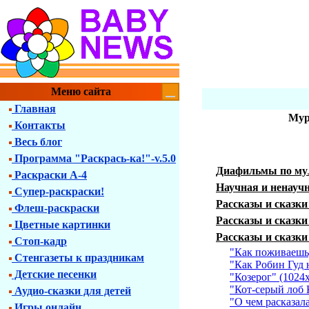
Меню сайта
Главная
Мур
Контакты
Весь блог
Программа "Раскрась-ка!"-v.5.0
Диафильмы по му
Раскраски А-4
Научная и ненауч
Супер-раскраски!
Рассказы и сказк
Флеш-раскраски
Рассказы и сказки
Цветные картинки
Рассказы и сказки
Стоп-кадр
"Как поживаешь
Стенгазеты к праздникам
"Как Робин Гуд 
Детские песенки
"Козерог" (1024
"Кот-серый лоб 
Аудио-сказки для детей
"О чем расказал
Игры онлайн