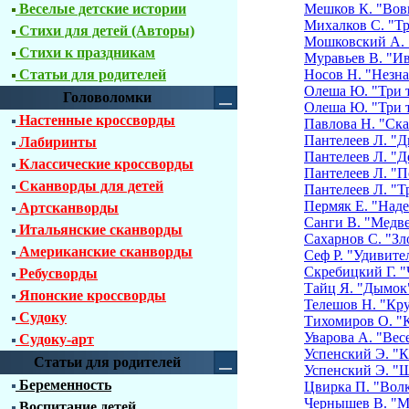
Веселые детские истории
Мешков К. "Вов
Михалков С. "Тр
Стихи для детей (Авторы)
Мошковский А. 
Стихи к праздникам
Муравьев В. "И
Статьи для родителей
Носов Н. "Незна
Олеша Ю. "Три т
Головоломки
Олеша Ю. "Три т
Настенные кроссворды
Павлова Н. "Ск
Пантелеев Л. "Д
Лабиринты
Пантелеев Л. "Д
Классические кроссворды
Пантелеев Л. "П
Сканворды для детей
Пантелеев Л. "Т
Пермяк Е. "Над
Артсканворды
Санги В. "Медве
Итальянские сканворды
Сахарнов С. "Зл
Американские сканворды
Сеф Р. "Удивите
Скребицкий Г. 
Ребусворды
Тайц Я. "Дымок
Японские кроссворды
Телешов Н. "Кр
Судоку
Тихомиров О. "
Уварова А. "Вес
Судоку-арт
Успенский Э. "К
Статьи для родителей
Успенский Э. "Ш
Беременность
Цвирка П. "Волк
Чернышев В. "М
Воспитание детей