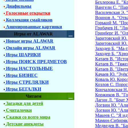
Бехлерова Е. "К
Диафильмы
Вангели С. "Пар
Василевская Э. 
Голосовые открытки
Воинов А. "Отв
Коллекция смайликов
Горький М. "Пр
Анимированные картинки
Грибачев Н. "Ли
Гринберг И. "О
Игры от ALAWAR
Заритовский Ю.
Новые игры ALAWAR
Заритовский Ю.
Онлайн игры ALAWAR
Заходер Б. "Ма-
Заходер Б. "Хрю
Игры ШАРИКИ
Катаев В. "Исто
Игры ПОИСК ПРЕДМЕТОВ
Катаев В. "Тяже
Игры НАСТОЛЬНЫЕ
Катаев В. "Цвет
Качаев Ю. "Зуёк
Игры БИЗНЕС
Коваль Ю. Корол
Игры СТРЕЛЯЛКИ
Козлов С. Порос
Игры БЕГАЛКИ
Кончаловская Н.
Коржиков В. "Го
Читаем
Лагин Л. "Брат
Загадки для детей
Логвин Ю. "Али-
Считалочки
Логвин Ю. "Али-
Макеев С. "Я ид
Сказки со всего мира
Мамин-Сибиряк 
Детские анекдоты
Медведев В. "Ба