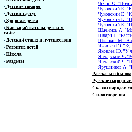
Чечин О. "Почем
Детские товары
Чуковский К. "К
Детский досуг
Чуковский К. "К
Чуковский К. "П
Здоровье детей
Чуковский К. "П
Как заработать на детском
Шалимов А. "Ме
сайте
Шварц Е. "Расс
Детский отдых и путешествия
Шолохов М. "Ал
Яковлев Ю. "Кус
Развитие детей
Яковлев Ю. "У ч
Школа
Янчарский Ч. "М
Разделы
Янчарский Ч. "
Ярушников А. "
Рассказы о былом
Русские народные
Сказки народов м
Стихотворения