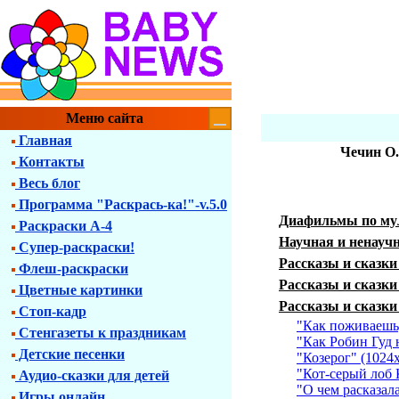
Меню сайта
Главная
Чечин О.
Контакты
Весь блог
Программа "Раскрась-ка!"-v.5.0
Диафильмы по му
Раскраски А-4
Научная и ненауч
Супер-раскраски!
Рассказы и сказк
Флеш-раскраски
Рассказы и сказки
Цветные картинки
Рассказы и сказки
Стоп-кадр
"Как поживаешь
Стенгазеты к праздникам
"Как Робин Гуд 
Детские песенки
"Козерог" (1024
"Кот-серый лоб 
Аудио-сказки для детей
"О чем расказал
Игры онлайн