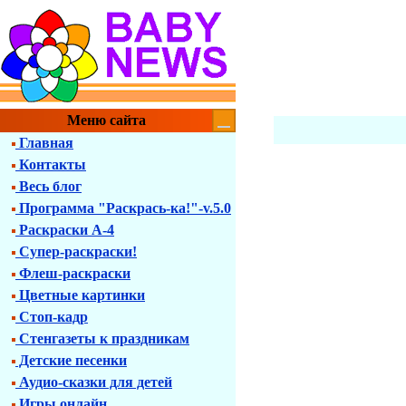
Меню сайта
Главная
Контакты
Весь блог
Программа "Раскрась-ка!"-v.5.0
Раскраски А-4
Супер-раскраски!
Флеш-раскраски
Цветные картинки
Стоп-кадр
Стенгазеты к праздникам
Детские песенки
Аудио-сказки для детей
Игры онлайн