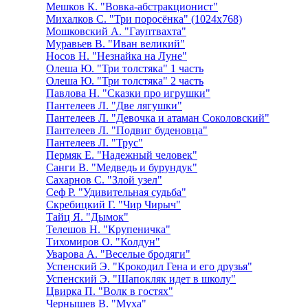
Мешков К. "Вовка-абстракционист"
Михалков С. "Три поросёнка" (1024х768)
Мошковский А. "Гауптвахта"
Муравьев В. "Иван великий"
Носов Н. "Незнайка на Луне"
Олеша Ю. "Три толстяка" 1 часть
Олеша Ю. "Три толстяка" 2 часть
Павлова Н. "Сказки про игрушки"
Пантелеев Л. "Две лягушки"
Пантелеев Л. "Девочка и атаман Соколовский"
Пантелеев Л. "Подвиг буденовца"
Пантелеев Л. "Трус"
Пермяк Е. "Надежный человек"
Санги В. "Медведь и бурундук"
Сахарнов С. "Злой узел"
Сеф Р. "Удивительная судьба"
Скребицкий Г. "Чир Чирыч"
Тайц Я. "Дымок"
Телешов Н. "Крупеничка"
Тихомиров О. "Колдун"
Уварова А. "Веселые бродяги"
Успенский Э. "Крокодил Гена и его друзья"
Успенский Э. "Шапокляк идет в школу"
Цвирка П. "Волк в гостях"
Чернышев В. "Муха"