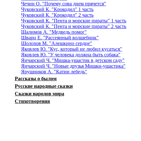
Чечин О. "Почему сова днем прячется"
Чуковский К. "Крокодил" 1 часть
Чуковский К. "Крокодил" 2 часть
Чуковский К. "Пента и морские пираты" 1 часть
Чуковский К. "Пента и морские пираты" 2 часть
Шалимов А. "Медведь помог"
Шварц Е. "Рассеянный волшебник"
Шолохов М. "Алешкино сердце"
Яковлев Ю. "Кус, который не любил кусаться"
Яковлев Ю. "У человека должна быть собака"
Янчарский Ч. "Мишка-ушастик в детском саду"
Янчарский Ч. "Новые друзья Мишки-ушастика"
Ярушников А. "Катин лебедь"
Рассказы о былом
Русские народные сказки
Сказки народов мира
Стихотворения