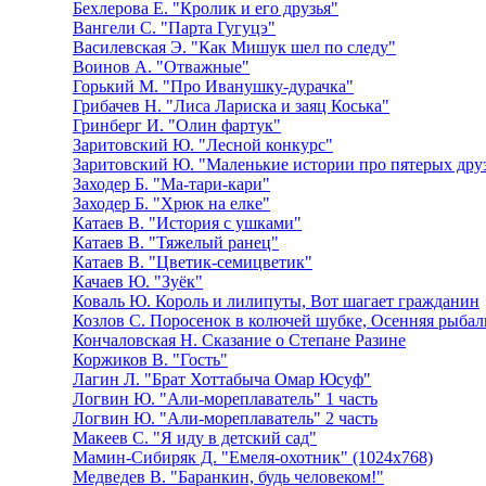
Бехлерова Е. "Кролик и его друзья"
Вангели С. "Парта Гугуцэ"
Василевская Э. "Как Мишук шел по следу"
Воинов А. "Отважные"
Горький М. "Про Иванушку-дурачка"
Грибачев Н. "Лиса Лариска и заяц Коська"
Гринберг И. "Олин фартук"
Заритовский Ю. "Лесной конкурс"
Заритовский Ю. "Маленькие истории про пятерых дру
Заходер Б. "Ма-тари-кари"
Заходер Б. "Хрюк на елке"
Катаев В. "История с ушками"
Катаев В. "Тяжелый ранец"
Катаев В. "Цветик-семицветик"
Качаев Ю. "Зуёк"
Коваль Ю. Король и лилипуты, Вот шагает гражданин
Козлов С. Поросенок в колючей шубке, Осенняя рыбал
Кончаловская Н. Сказание о Степане Разине
Коржиков В. "Гость"
Лагин Л. "Брат Хоттабыча Омар Юсуф"
Логвин Ю. "Али-мореплаватель" 1 часть
Логвин Ю. "Али-мореплаватель" 2 часть
Макеев С. "Я иду в детский сад"
Мамин-Сибиряк Д. "Емеля-охотник" (1024x768)
Медведев В. "Баранкин, будь человеком!"