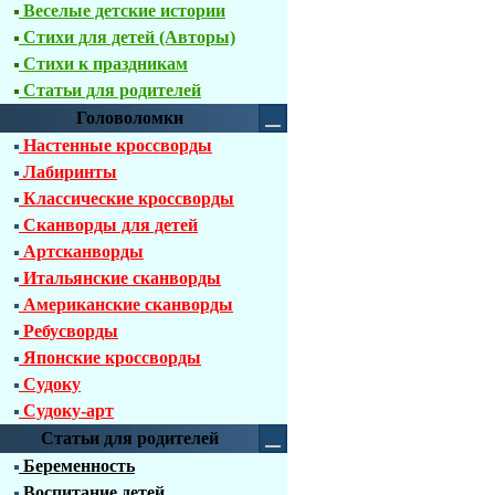
Веселые детские истории
Стихи для детей (Авторы)
Стихи к праздникам
Статьи для родителей
Головоломки
Настенные кроссворды
Лабиринты
Классические кроссворды
Сканворды для детей
Артсканворды
Итальянские сканворды
Американские сканворды
Ребусворды
Японские кроссворды
Судоку
Судоку-арт
Статьи для родителей
Беременность
Воспитание детей