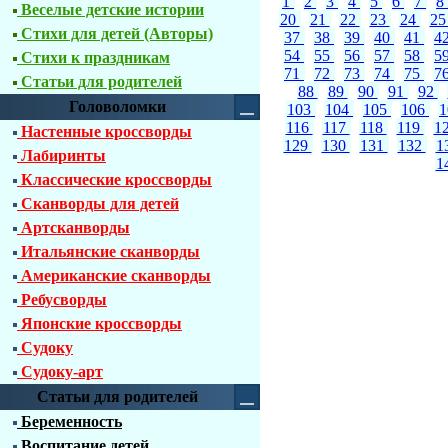
1
2
3
4
5
6
7
8
Веселые детские истории
20
21
22
23
24
2
Стихи для детей (Авторы)
37
38
39
40
41
4
54
55
56
57
58
5
Стихи к праздникам
71
72
73
74
75
7
Статьи для родителей
88
89
90
91
92
Головоломки
103
104
105
106
116
117
118
119
1
Настенные кроссворды
129
130
131
132
1
Лабиринты
1
Классические кроссворды
Сканворды для детей
Артсканворды
Итальянские сканворды
Американские сканворды
Ребусворды
Японские кроссворды
Судоку
Судоку-арт
Статьи для родителей
Беременность
Воспитание детей