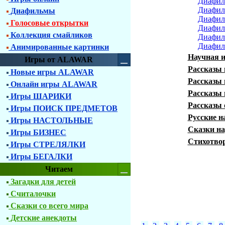
Диафил
Диафил
Диафильмы
Диафил
Голосовые открытки
Диафил
Коллекция смайликов
Диафил
Диафил
Анимированные картинки
Научная и
Игры от ALAWAR
Рассказы 
Новые игры ALAWAR
Рассказы 
Онлайн игры ALAWAR
Рассказы 
Игры ШАРИКИ
Рассказы
Игры ПОИСК ПРЕДМЕТОВ
Русские н
Игры НАСТОЛЬНЫЕ
Сказки на
Игры БИЗНЕС
Стихотво
Игры СТРЕЛЯЛКИ
Игры БЕГАЛКИ
Читаем
Загадки для детей
Считалочки
Сказки со всего мира
Детские анекдоты