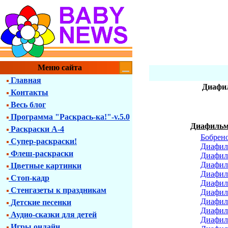
Меню сайта
Главная
Диафил
Контакты
Весь блог
Программа "Раскрась-ка!"-v.5.0
Диафильм
Раскраски А-4
Бобрен
Супер-раскраски!
Диафил
Флеш-раскраски
Диафиль
Диафиль
Цветные картинки
Диафиль
Стоп-кадр
Диафил
Стенгазеты к праздникам
Диафил
Диафил
Детские песенки
Диафил
Аудио-сказки для детей
Диафил
Игры онлайн