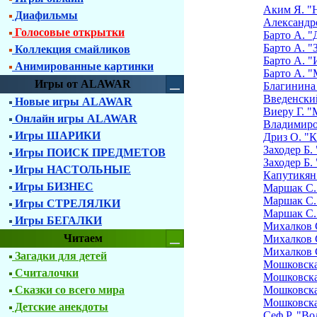
Аким Я. "
Диафильмы
Александр
Голосовые открытки
Барто А. 
Барто А. "
Коллекция смайликов
Барто А. 
Анимированные картинки
Барто А. 
Игры от ALAWAR
Благинина 
Введенски
Новые игры ALAWAR
Виеру Г. 
Онлайн игры ALAWAR
Владимиро
Игры ШАРИКИ
Дриз О. "
Заходер Б.
Игры ПОИСК ПРЕДМЕТОВ
Заходер Б.
Игры НАСТОЛЬНЫЕ
Капутикян
Игры БИЗНЕС
Маршак С.
Маршак С.
Игры СТРЕЛЯЛКИ
Маршак С.
Игры БЕГАЛКИ
Михалков 
Читаем
Михалков 
Михалков 
Загадки для детей
Мошковска
Считалочки
Мошковска
Сказки со всего мира
Мошковская
Мошковска
Детские анекдоты
Сеф Р. "В