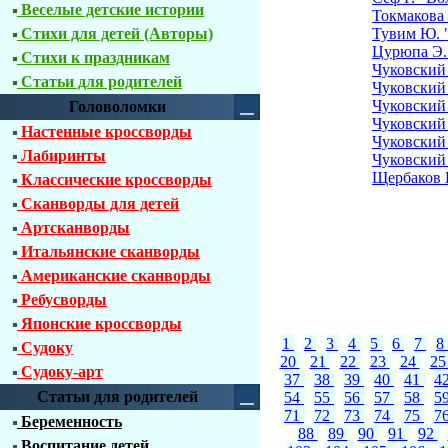
Веселые детские истории
Токмакова 
Стихи для детей (Авторы)
Тувим Ю. 
Цурюпа Э. 
Стихи к праздникам
Чуковский
Статьи для родителей
Чуковский 
Чуковский
Головоломки
Чуковский
Настенные кроссворды
Чуковский
Лабиринты
Чуковский
Щербаков 
Классические кроссворды
Сканворды для детей
Артсканворды
Итальянские сканворды
Американские сканворды
Ребусворды
Японские кроссворды
1
2
3
4
5
6
7
8
Судоку
20
21
22
23
24
2
Судоку-арт
37
38
39
40
41
4
Статьи для родителей
54
55
56
57
58
5
71
72
73
74
75
7
Беременность
88
89
90
91
92
Воспитание детей