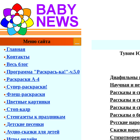
Меню сайта
Главная
Тувим Ю
Контакты
Весь блог
Программа "Раскрась-ка!"-v.5.0
Диафильмы 
Раскраски А-4
Научная и н
Супер-раскраски!
Рассказы и с
Флеш-раскраски
Рассказы и с
Цветные картинки
Рассказы и с
Стоп-кадр
Рассказы о 
Стенгазеты к праздникам
Русские наро
Детские песенки
Сказки наро
Аудио-сказки для детей
Стихотворен
Игры онлайн