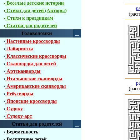
Веселые детские истории
р
Стихи для детей (Авторы)
(расп
Стихи к праздникам
Статьи для родителей
Головоломки
Настенные кроссворды
Лабиринты
Классические кроссворды
Сканворды для детей
Артсканворды
Итальянские сканворды
р
Американские сканворды
(расп
Ребусворды
Японские кроссворды
Судоку
Судоку-арт
Статьи для родителей
Беременность
Воспитание детей