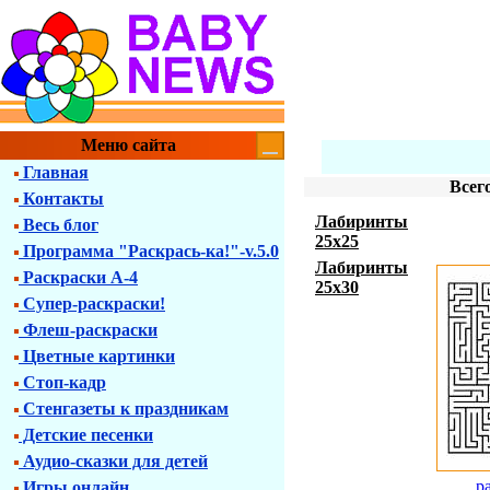
Меню сайта
Главная
Всег
Контакты
Лабиринты
Весь блог
25х25
Программа "Раскрась-ка!"-v.5.0
Лабиринты
Раскраски А-4
25х30
Супер-раскраски!
Флеш-раскраски
Цветные картинки
Стоп-кадр
Стенгазеты к праздникам
Детские песенки
Аудио-сказки для детей
р
Игры онлайн