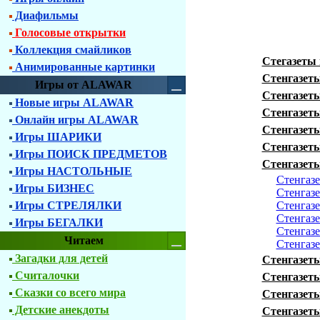
Диафильмы
Голосовые открытки
Коллекция смайликов
Стегазеты
Анимированные картинки
Стенгазет
Игры от ALAWAR
Стенгазеты
Новые игры ALAWAR
Стенгазет
Онлайн игры ALAWAR
Стенгазеты
Игры ШАРИКИ
Стенгазеты
Игры ПОИСК ПРЕДМЕТОВ
Стенгазеты
Игры НАСТОЛЬНЫЕ
Стенгазе
Игры БИЗНЕС
Стенгазе
Игры СТРЕЛЯЛКИ
Стенгазе
Стенгазе
Игры БЕГАЛКИ
Стенгазе
Читаем
Стенгазе
Загадки для детей
Стенгазеты
Считалочки
Стенгазеты
Сказки со всего мира
Стенгазеты
Детские анекдоты
Стенгазеты