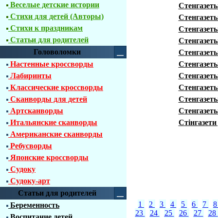
Веселые детские истории
Стенгазеты
Стихи для детей (Авторы)
Стенгазеты
Стихи к праздникам
Стенгазеты
Статьи для родителей
Стенгазеты
Головоломки
Стенгазеты
Настенные кроссворды
Стенгазеты
Лабиринты
Стенгазет
Классические кроссворды
Стенгазеты
Сканворды для детей
Стенгазеты
Артсканворды
Стенгазет
Итальянские сканворды
Стінгазети
Американские сканворды
Ребусворды
Японские кроссворды
Судоку
Судоку-арт
Статьи для родителей
1
2
3
4
5
6
7
Беременность
23
24
25
26
27
28
Воспитание детей