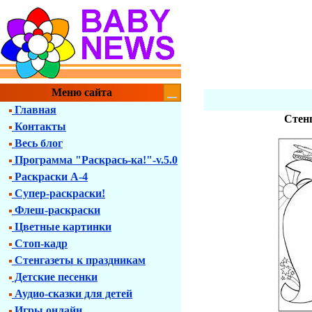
Меню сайта
Главная
Стенг
Контакты
Весь блог
Программа "Раскрась-ка!"-v.5.0
Раскраски А-4
Супер-раскраски!
Флеш-раскраски
Цветные картинки
Стоп-кадр
Стенгазеты к праздникам
Детские песенки
Аудио-сказки для детей
Игры онлайн