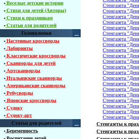
Веселые детские истории
Стенгазета "Ден
Стихи для детей (Авторы)
Стенгазета "Ден
Стенгазета "Ден
Стихи к праздникам
Стенгазета "Ден
Статьи для родителей
Стенгазета "Ден
Головоломки
Стенгазета "Ден
Стенгазета "Ден
Настенные кроссворды
Стенгазета "Ден
Лабиринты
Стенгазета "Ден
Классические кроссворды
Стенгазета "Ден
Стенгазета "Ден
Сканворды для детей
Стенгазета "Ден
Артсканворды
Стенгазета "Ден
Итальянские сканворды
Стенгазета "Ден
Стенгазета "Ден
Американские сканворды
Стенгазета "Ден
Ребусворды
Стенгазета "Ден
Японские кроссворды
Стенгазета "Ден
Стенгазета "Ден
Судоку
Стенгазета "Ден
Судоку-арт
Стенгазета "Ден
Статьи для родителей
Стенгазеты к праз
Беременность
Стенгазеты к праз
Воспитание детей
Стенгазеты к праз