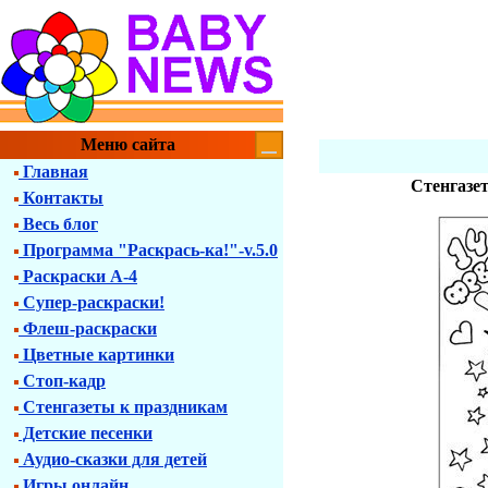
Меню сайта
Главная
Стенгазет
Контакты
Весь блог
Программа "Раскрась-ка!"-v.5.0
Раскраски А-4
Супер-раскраски!
Флеш-раскраски
Цветные картинки
Стоп-кадр
Стенгазеты к праздникам
Детские песенки
Аудио-сказки для детей
Игры онлайн