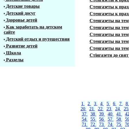
Детские товары
Стенгазеты к пра
Детский досуг
Стенгазеты к пра
Здоровье детей
Стенгазеты на тем
Как заработать на детском
Стенгазеты на те
сайте
Стенгазеты на те
Детский отдых и путешествия
Стенгазеты на тем
Развитие детей
Стенгазеты на те
Школа
Стінгазети до свя
Разделы
1
2
3
4
5
6
7
8
20
21
22
23
24
2
37
38
39
40
41
4
54
55
56
57
58
5
71
72
73
74
75
7