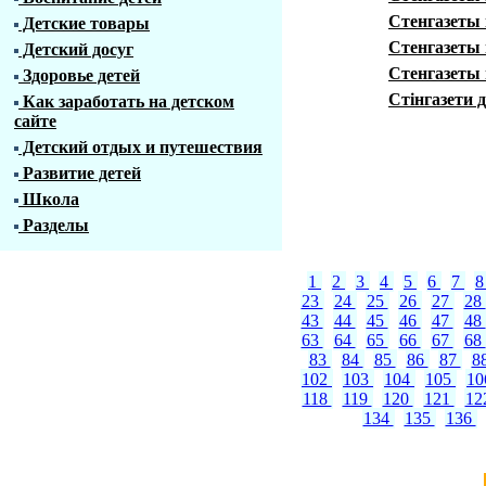
Стенгазеты 
Детские товары
Стенгазеты 
Детский досуг
Стенгазеты 
Здоровье детей
Стінгазети 
Как заработать на детском
сайте
Детский отдых и путешествия
Развитие детей
Школа
Разделы
1
2
3
4
5
6
7
23
24
25
26
27
28
43
44
45
46
47
48
63
64
65
66
67
68
83
84
85
86
87
8
102
103
104
105
1
118
119
120
121
12
134
135
136