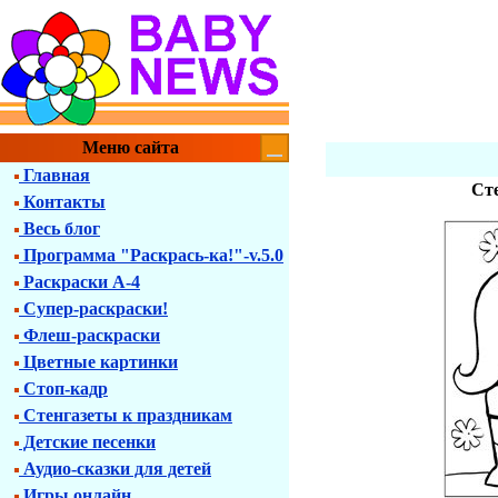
Меню сайта
Главная
Сте
Контакты
Весь блог
Программа "Раскрась-ка!"-v.5.0
Раскраски А-4
Супер-раскраски!
Флеш-раскраски
Цветные картинки
Стоп-кадр
Стенгазеты к праздникам
Детские песенки
Аудио-сказки для детей
Игры онлайн