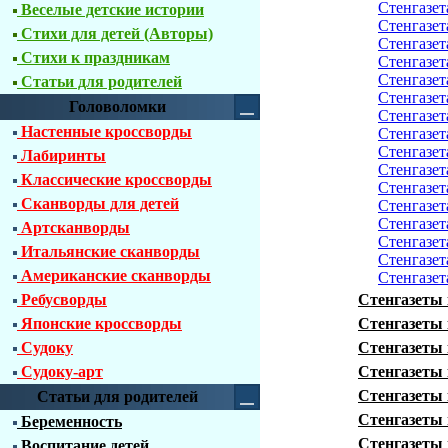
Стенгазет
Веселые детские истории
Стенгазет
Стихи для детей (Авторы)
Стенгазет
Стихи к праздникам
Стенгазет
Стенгазет
Статьи для родителей
Стенгазет
Головоломки
Стенгазет
Настенные кроссворды
Стенгазет
Стенгазет
Лабиринты
Стенгазет
Классические кроссворды
Стенгазет
Сканворды для детей
Стенгазет
Стенгазет
Артсканворды
Стенгазет
Итальянские сканворды
Стенгазет
Американские сканворды
Стенгазет
Ребусворды
Стенгазеты 
Японские кроссворды
Стенгазеты 
Судоку
Стенгазеты 
Судоку-арт
Стенгазеты 
Стенгазеты 
Статьи для родителей
Стенгазеты 
Беременность
Стенгазеты
Воспитание детей