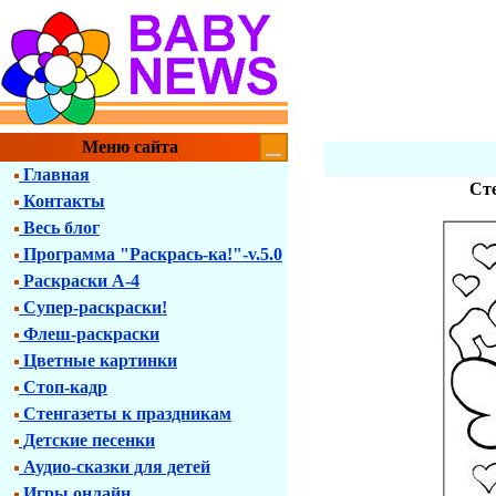
Меню сайта
Главная
Сте
Контакты
Весь блог
Программа "Раскрась-ка!"-v.5.0
Раскраски А-4
Супер-раскраски!
Флеш-раскраски
Цветные картинки
Стоп-кадр
Стенгазеты к праздникам
Детские песенки
Аудио-сказки для детей
Игры онлайн