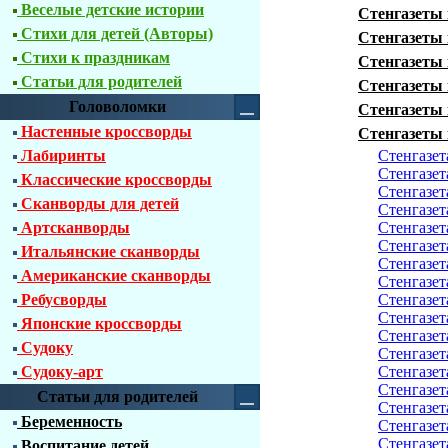
Веселые детские истории
Стенгазеты 
Стихи для детей (Авторы)
Стенгазеты 
Стихи к праздникам
Стенгазеты 
Статьи для родителей
Стенгазеты 
Головоломки
Стенгазеты 
Настенные кроссворды
Стенгазеты 
Лабиринты
Стенгазет
Стенгазет
Классические кроссворды
Стенгазет
Сканворды для детей
Стенгазет
Артсканворды
Стенгазет
Стенгазет
Итальянские сканворды
Стенгазет
Американские сканворды
Стенгазет
Ребусворды
Стенгазет
Стенгазет
Японские кроссворды
Стенгазет
Судоку
Стенгазет
Судоку-арт
Стенгазет
Стенгазет
Статьи для родителей
Стенгазет
Беременность
Стенгазет
Стенгазет
Воспитание детей